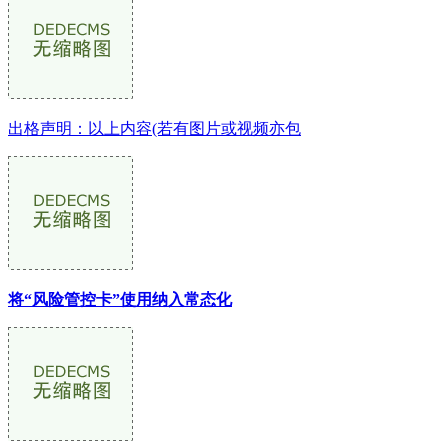
出格声明：以上内容(若有图片或视频亦包
将“风险管控卡”使用纳入常态化