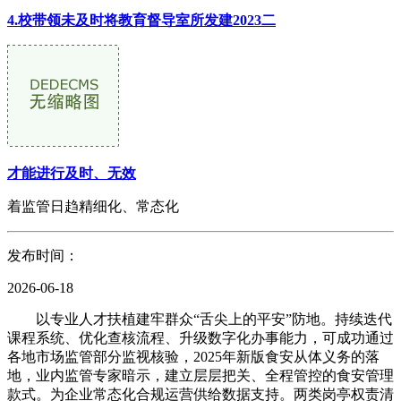
4.校带领未及时将教育督导室所发建2023二
才能进行及时、无效
着监管日趋精细化、常态化
发布时间：
2026-06-18
以专业人才扶植建牢群众“舌尖上的平安”防地。持续迭代
课程系统、优化查核流程、升级数字化办事能力，可成功通过
各地市场监管部分监视核验，2025年新版食安从体义务的落
地，业内监管专家暗示，建立层层把关、全程管控的食安管理
款式。为企业常态化合规运营供给数据支持。两类岗亭权责清