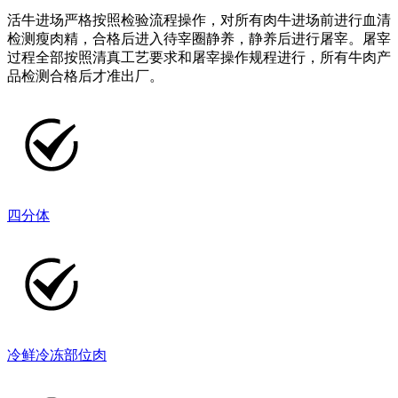
活牛进场严格按照检验流程操作，对所有肉牛进场前进行血清
检测瘦肉精，合格后进入待宰圈静养，静养后进行屠宰。屠宰
过程全部按照清真工艺要求和屠宰操作规程进行，所有牛肉产
品检测合格后才准出厂。
四分体
冷鲜冷冻部位肉