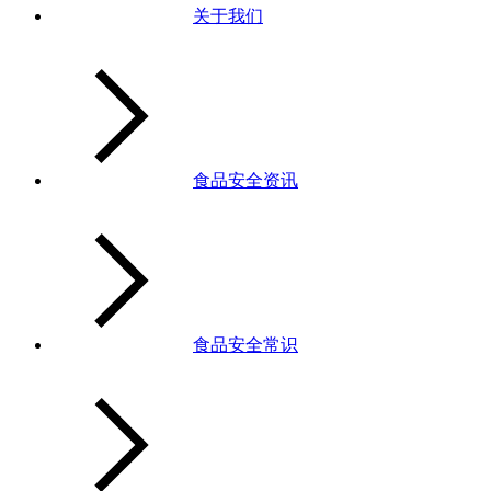
关于我们
食品安全资讯
食品安全常识