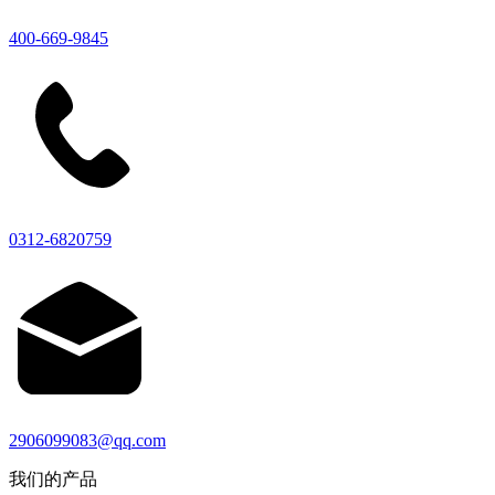
400-669-9845
0312-6820759
2906099083@qq.com
我们的产品