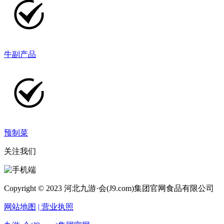
牛副产品
预制菜
关注我们
Copyright © 2023 河北九游·会(J9.com)集团官网食品有限公司
网站地图
| 营业执照