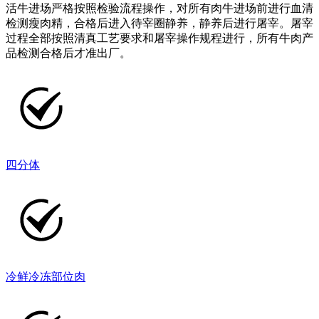
活牛进场严格按照检验流程操作，对所有肉牛进场前进行血清
检测瘦肉精，合格后进入待宰圈静养，静养后进行屠宰。屠宰
过程全部按照清真工艺要求和屠宰操作规程进行，所有牛肉产
品检测合格后才准出厂。
四分体
冷鲜冷冻部位肉