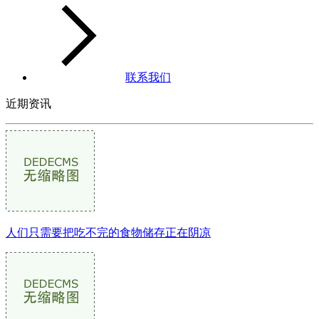
联系我们
近期资讯
人们只需要把吃不完的食物储存正在阴凉