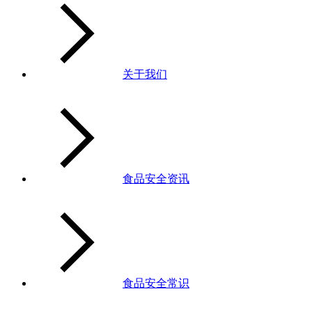
关于我们
食品安全资讯
食品安全常识