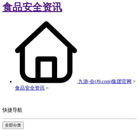
食品安全资讯
九游·会(J9.com)集团官网
>
食品安全资讯
>
快捷导航
全部分类