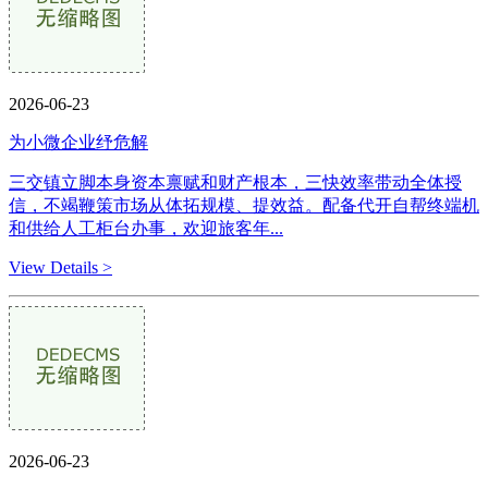
2026-06-23
为小微企业纾危解
三交镇立脚本身资本禀赋和财产根本，三快效率带动全体授
信，不竭鞭策市场从体拓规模、提效益。配备代开自帮终端机
和供给人工柜台办事，欢迎旅客年...
View Details >
2026-06-23