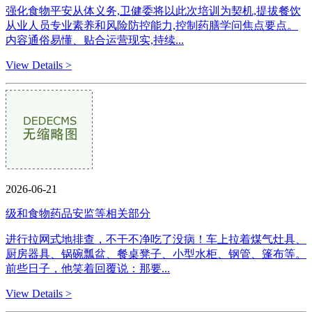
强化食物平安从体义务,卫健委将以此次培训为契机,提拔餐饮
从业人员专业素养和风险防控能力,控制药膳学问焦点要点。
内容通俗易懂、贴合运营现实,持续...
View Details >
2026-06-21
级和食物药品安监等相关部分
进行拉网式地排查，不干不净吃了没病！车上拉着煤气灶具、
厨房器具、锅碗瓢盆、餐桌凳子、小型水柜、钢管、篷布等。
前些日子，他笑着回覆说：那要...
View Details >