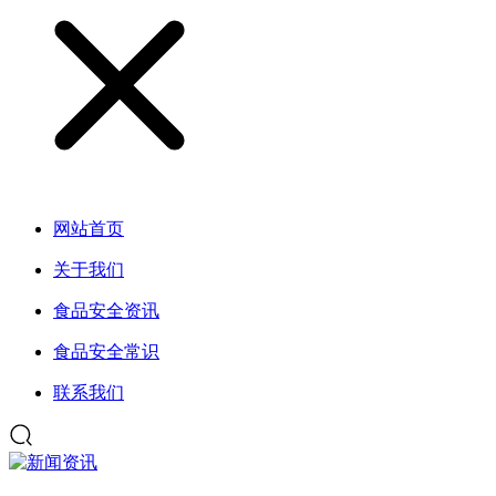
网站首页
关于我们
食品安全资讯
食品安全常识
联系我们