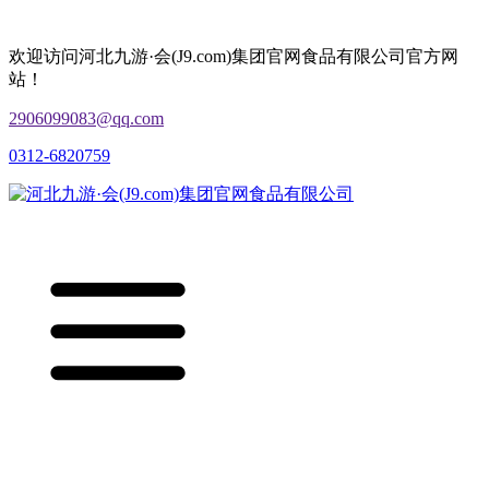
欢迎访问河北九游·会(J9.com)集团官网食品有限公司官方网
站！
2906099083@qq.com
0312-6820759