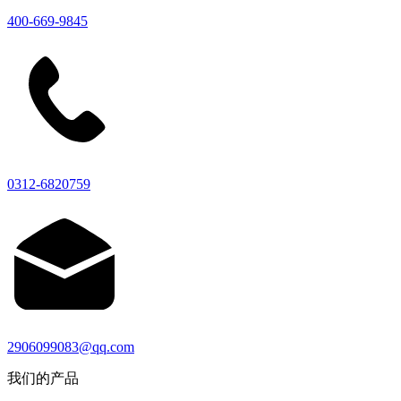
400-669-9845
0312-6820759
2906099083@qq.com
我们的产品