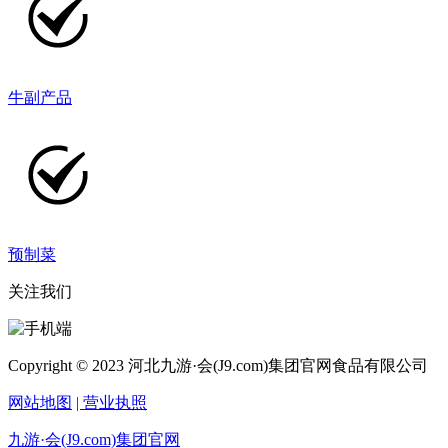
牛副产品
预制菜
关注我们
Copyright © 2023 河北九游·会(J9.com)集团官网食品有限公司
网站地图
| 营业执照
九游·会(J9.com)集团官网