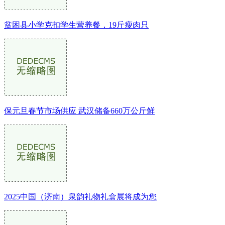
贫困县小学克扣学生营养餐，19斤瘦肉只
保元旦春节市场供应 武汉储备660万公斤鲜
2025中国（济南）泉韵礼物礼盒展将成为您