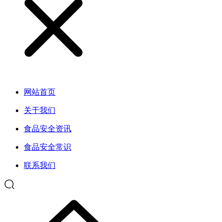
网站首页
关于我们
食品安全资讯
食品安全常识
联系我们