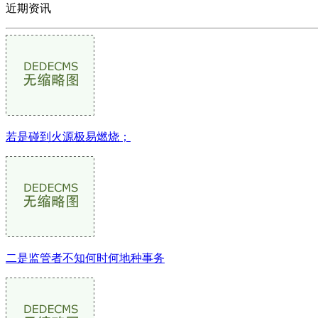
近期资讯
若是碰到火源极易燃烧；
二是监管者不知何时何地种事务