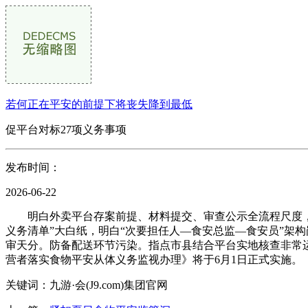
若何正在平安的前提下将丧失降到最低
促平台对标27项义务事项
发布时间：
2026-06-22
明白外卖平台存案前提、材料提交、审查公示全流程尺度，以
义务清单”大白纸，明白“次要担任人—食安总监—食安员”架
审天分。防备配送环节污染。指点市县结合平台实地核查非常运
营者落实食物平安从体义务监视办理》将于6月1日正式实施。
关键词：九游·会(J9.com)集团官网