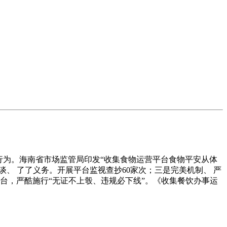
为。海南省市场监管局印发“收集食物运营平台食物平安从体
、 了了义务。开展平台监视查抄60家次；三是完美机制、 严
台，严酷施行“无证不上彀、违规必下线”。《收集餐饮办事运