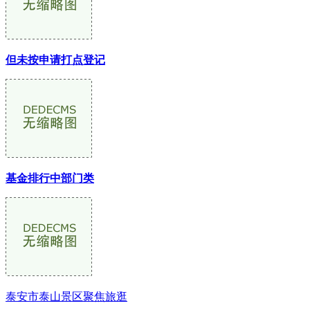
但未按申请打点登记
基金排行中部门类
泰安市泰山景区聚焦旅逛