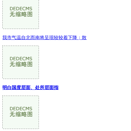
我市气温自北而南将呈现较较着下降；散
明白国度层面、处所层面指