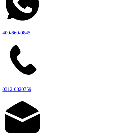
400-669-9845
0312-6820759