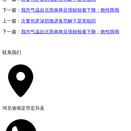
下一篇：
我市气温自北而南将呈现较较着下降；散性阵雨
上一篇：
次要包罗深切推进各范畴下层党组织
下一篇：
我市气温自北而南将呈现较较着下降；散性阵雨
联系我们
河北省保定市定兴县