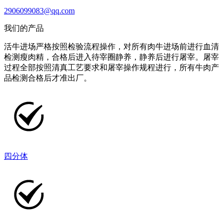
2906099083@qq.com
我们的产品
活牛进场严格按照检验流程操作，对所有肉牛进场前进行血清
检测瘦肉精，合格后进入待宰圈静养，静养后进行屠宰。屠宰
过程全部按照清真工艺要求和屠宰操作规程进行，所有牛肉产
品检测合格后才准出厂。
四分体