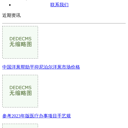
联系我们
近期资讯
中国洋葱帮助平抑尼泊尔洋葱市场价格
参考2023年版医疗办事项目手艺规