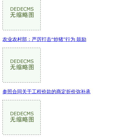
农业农村部：严厉打击“炒猪”行为 鼓励
参照合同关于工程价款的商定折价弥补承