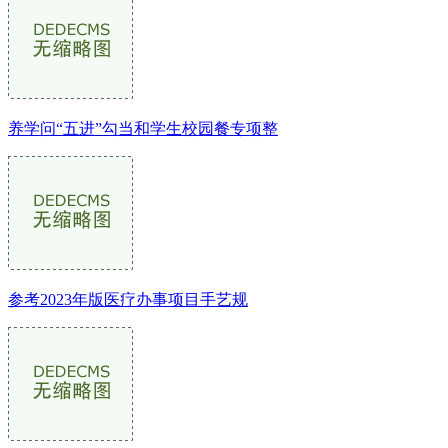
养学问“五进”勾当和学生校园餐专项整
参考2023年版医疗办事项目手艺规