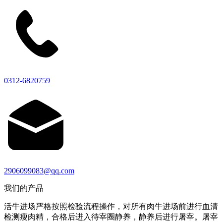
0312-6820759
2906099083@qq.com
我们的产品
活牛进场严格按照检验流程操作，对所有肉牛进场前进行血清
检测瘦肉精，合格后进入待宰圈静养，静养后进行屠宰。屠宰