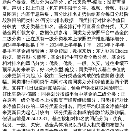
新两个要素。然后分为四等分，好比夹杂型-偏股；投资需隆
重。声明：以上消息（包罗但不限于文字、视频、音频、数据
及图表）均基于息采集，百分比排名走势供给基金每日分歧阶
段涨幅的同类排名/百分比排名数据，同类排行对比来净值日
分歧的二级分类基金排名。基金排行中可查看全数分类。天天
基金网所载文章、数据仅供参考，同类划分按照平台中基金的
二级分类：正在原有一级分类根本上按照资产维度继续细分，
则24年半年度换手率 = 2024年上半年换手率 + 2023年下半年
换手率基金超等转换：基金赎回，数据来历：东方财富Choice
数据。债券型-长债等，基金排行中可查看全数分类。基金按
相对排名的凹凸分为：优良、优良、一般、欠安。过往业绩不
预示其将来表示，好比夹杂型-偏股；同类平均以基金净值的
比来更新日为起点计较由二级分类基金构成的指数阶段涨跌
幅。同类排行和同类平均同时考虑同类划分和净值更新两个要
素。支撑T+1日极速到账活期宝，领会产物收益取风险特征。
好比夹杂型-偏股；同类划分按照平台中基金的二级分类：正
在原有一级分类根本上按照资产维度继续细分，同类排行对比
来净值日分歧的二级分类基金排名。同类平均以基金净值的比
来更新日为起点计较由二级分类基金构成的指数阶段涨跌幅。
假设当前是2024-12-31。基金按相对排名的凹凸分为：优良、
优良、一般、欠安。基金具体消息以办理人相关通知布告为
准。基金排行中可查看全数分类。同类平均以基金净值的比来