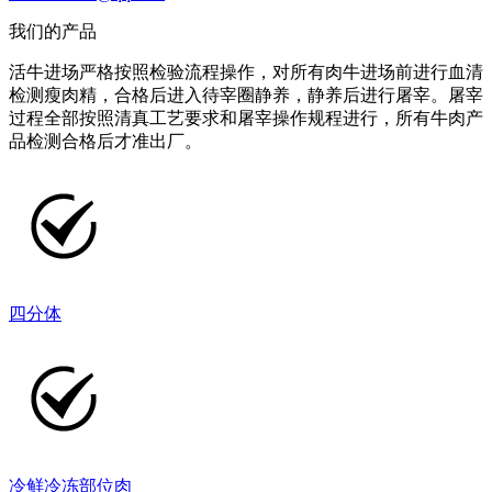
我们的产品
活牛进场严格按照检验流程操作，对所有肉牛进场前进行血清
检测瘦肉精，合格后进入待宰圈静养，静养后进行屠宰。屠宰
过程全部按照清真工艺要求和屠宰操作规程进行，所有牛肉产
品检测合格后才准出厂。
四分体
冷鲜冷冻部位肉