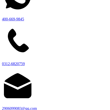
400-669-9845
0312-6820759
2906099083@qq.com