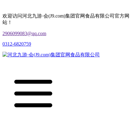
欢迎访问河北九游·会(J9.com)集团官网食品有限公司官方网
站！
2906099083@qq.com
0312-6820759