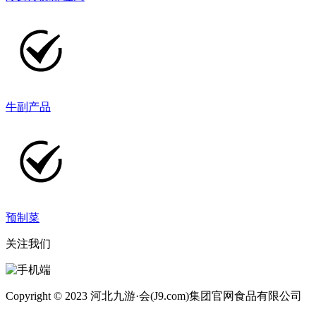
牛副产品
预制菜
关注我们
Copyright © 2023 河北九游·会(J9.com)集团官网食品有限公司