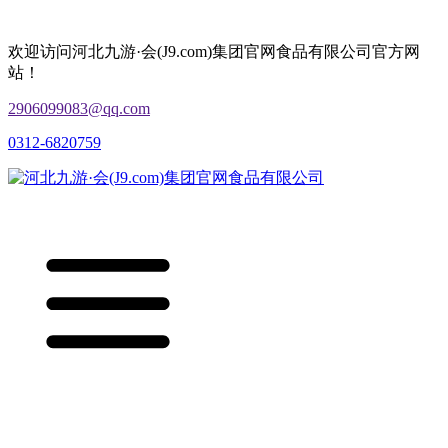
欢迎访问河北九游·会(J9.com)集团官网食品有限公司官方网
站！
2906099083@qq.com
0312-6820759