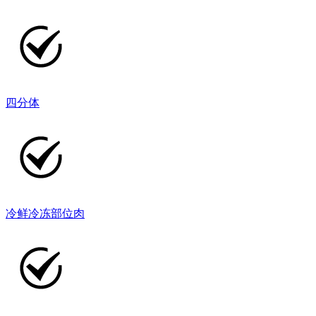
四分体
冷鲜冷冻部位肉