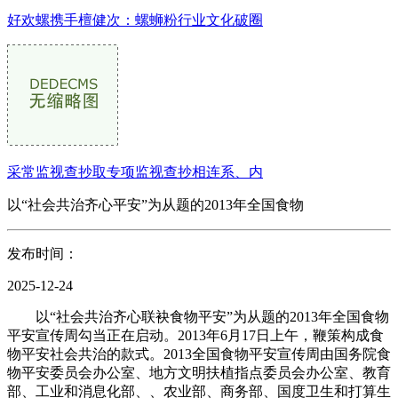
好欢螺携手檀健次：螺蛳粉行业文化破圈
采常监视查抄取专项监视查抄相连系、内
以“社会共治齐心平安”为从题的2013年全国食物
发布时间：
2025-12-24
以“社会共治齐心联袂食物平安”为从题的2013年全国食物
平安宣传周勾当正在启动。2013年6月17日上午，鞭策构成食
物平安社会共治的款式。2013全国食物平安宣传周由国务院食
物平安委员会办公室、地方文明扶植指点委员会办公室、教育
部、工业和消息化部、、农业部、商务部、国度卫生和打算生