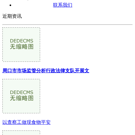
联系我们
近期资讯
周口市市场监管分析行政法律支队开展文
以查察工做现食物平安