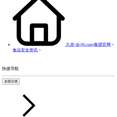
九游·会(J9.com)集团官网
>
食品安全资讯
>
快捷导航
全部分类