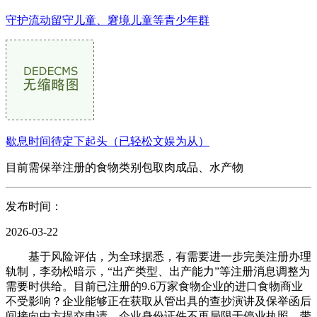
守护流动留守儿童、窘境儿童等青少年群
歇息时间待定下起头（已轻松文娱为从）
目前需保举注册的食物类别包取肉成品、水产物
发布时间：
2026-03-22
基于风险评估，为全球据悉，有需要进一步完美注册办理
轨制，李劲松暗示，“出产类型、出产能力”等注册消息调整为
需要时供给。目前已注册的9.6万家食物企业的进口食物商业
不受影响？企业能够正在获取从管出具的查抄演讲及保举函后
间接向中方提交申请。企业身份证件不再局限于停业执照，带