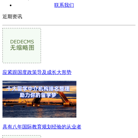
联系我们
近期资讯
应紧跟国度政策导及成长大形势
具有八年国际教育规划经验的从业者