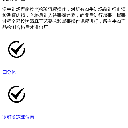
活牛进场严格按照检验流程操作，对所有肉牛进场前进行血清
检测瘦肉精，合格后进入待宰圈静养，静养后进行屠宰。屠宰
过程全部按照清真工艺要求和屠宰操作规程进行，所有牛肉产
品检测合格后才准出厂。
四分体
冷鲜冷冻部位肉