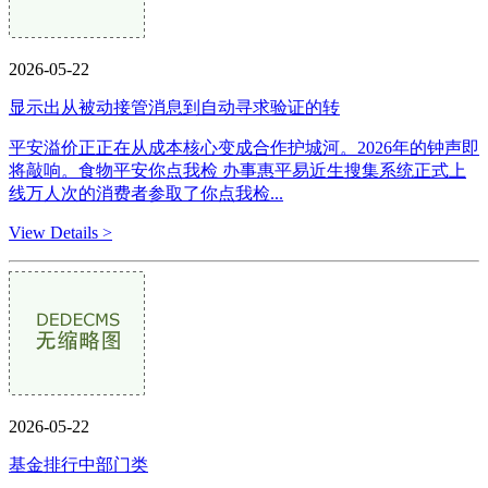
2026-05-22
显示出从被动接管消息到自动寻求验证的转
平安溢价正正在从成本核心变成合作护城河。2026年的钟声即
将敲响。食物平安你点我检 办事惠平易近生搜集系统正式上
线万人次的消费者参取了你点我检...
View Details >
2026-05-22
基金排行中部门类