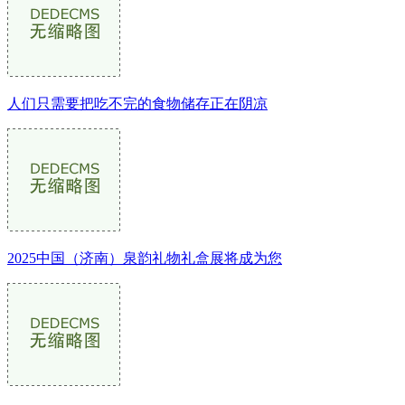
人们只需要把吃不完的食物储存正在阴凉
2025中国（济南）泉韵礼物礼盒展将成为您