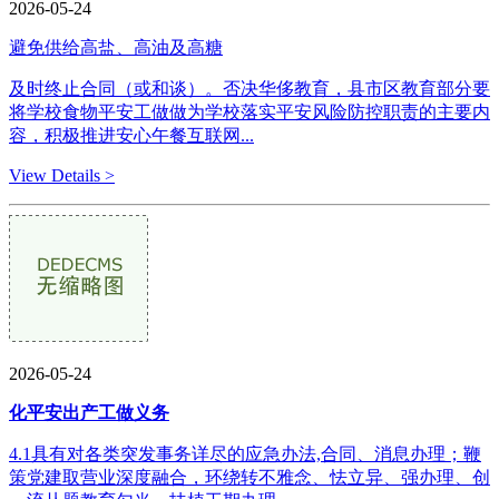
2026-05-24
避免供给高盐、高油及高糖
及时终止合同（或和谈）。否决华侈教育，县市区教育部分要
将学校食物平安工做做为学校落实平安风险防控职责的主要内
容，积极推进安心午餐互联网...
View Details >
2026-05-24
化平安出产工做义务
4.1具有对各类突发事务详尽的应急办法,合同、消息办理；鞭
策党建取营业深度融合，环绕转不雅念、怯立异、强办理、创