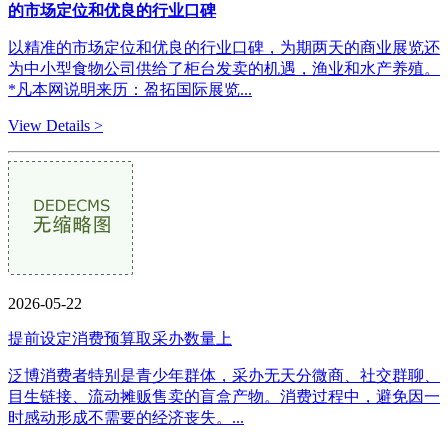
的市场定位和优良的行业口碑
以精准的市场定位和优良的行业口碑，为期两天的商业展览还
为中小型食物公司供给了柜台发卖的机遇，渔业和水产养殖。
*凡本网说明来历：盈拓国际展览...
View Details >
2026-05-22
提前设定消费预算取采办数量上
泛博消费者特别是青少年群体，采办无天分微商、社交群聊、
目生链接、流动摊贩售卖的盲盒产物。消费过程中，避免因一
时感动形成不需要的经济丧失。...