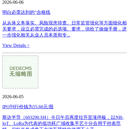
2026-06-06
明白必需达到的“合格线
从从体义务落实、风险现患排查、日常监管强化等方面细化相
关要求，设立必需完成的必选项。要求，供给了操做手册，进
一步强化相关从业人员本质和专...
View Details >
2026-06-05
IPO刊行价钱为55.66元/股
斯达半导（603290.SH）今日午后再度拉升至涨停板，以NB-
IoT、LoRa为代表的低功耗广域收集手艺十分合用于抄表范