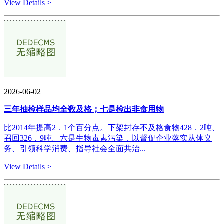
View Details >
2026-06-02
三年抽检样品均全数及格；七是检出非食用物
比2014年提高2．1个百分点。下架封存不及格食物428．2吨、
召回326．9吨。六是生物毒素污染，以督促企业落实从体义
务、引领科学消费、指导社会全面共治...
View Details >