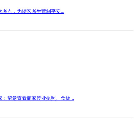
点，为辖区考生营制平安...
：留意查看商家停业执照、食物...