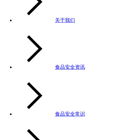
关于我们
食品安全资讯
食品安全常识