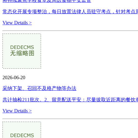
将持续聚焦学校食堂及周边食物平安监管
常态化开展专项整治，每日放置法律人员驻守考点，针对考点周
View Details >
2026-06-20
采纳下架、召回不及格产物等办法
共计抽检211批次。2、留意配送平安：尽量拔取近距离的餐饮单
View Details >