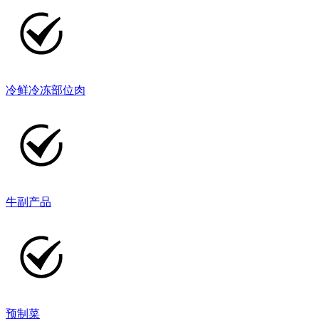
冷鲜冷冻部位肉
牛副产品
预制菜