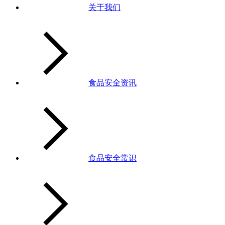
关于我们
食品安全资讯
食品安全常识