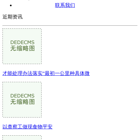
联系我们
近期资讯
才能处理办法落实“最初一公里种具体微
以查察工做现食物平安