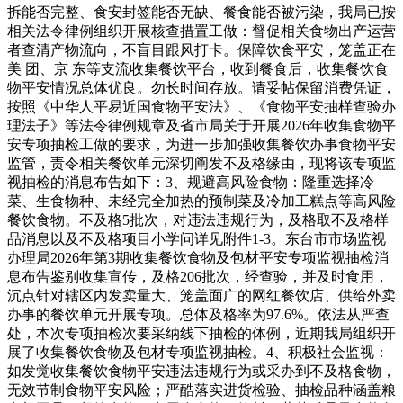
拆能否完整、食安封签能否无缺、餐食能否被污染，我局已按
相关法令律例组织开展核查措置工做：督促相关食物出产运营
者查清产物流向，不盲目跟风打卡。保障饮食平安，笼盖正在
美 团、京 东等支流收集餐饮平台，收到餐食后，收集餐饮食
物平安情况总体优良。勿长时间存放。请妥帖保留消费凭证，
按照《中华人平易近国食物平安法》、《食物平安抽样查验办
理法子》等法令律例规章及省市局关于开展2026年收集食物平
安专项抽检工做的要求，为进一步加强收集餐饮办事食物平安
监管，责令相关餐饮单元深切阐发不及格缘由，现将该专项监
视抽检的消息布告如下：3、规避高风险食物：隆重选择冷
菜、生食物种、未经完全加热的预制菜及冷加工糕点等高风险
餐饮食物。不及格5批次，对违法违规行为，及格取不及格样
品消息以及不及格项目小学问详见附件1-3。东台市市场监视
办理局2026年第3期收集餐饮食物及包材平安专项监视抽检消
息布告鉴别收集宣传，及格206批次，经查验，并及时食用，
沉点针对辖区内发卖量大、笼盖面广的网红餐饮店、供给外卖
办事的餐饮单元开展专项。总体及格率为97.6%。依法从严查
处，本次专项抽检次要采纳线下抽检的体例，近期我局组织开
展了收集餐饮食物及包材专项监视抽检。4、积极社会监视：
如发觉收集餐饮食物平安违法违规行为或采办到不及格食物，
无效节制食物平安风险；严酷落实进货检验、抽检品种涵盖粮