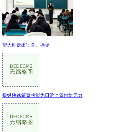
望大师走出宿舍、操场
操纵快速筛查功能为日常监管供给无力