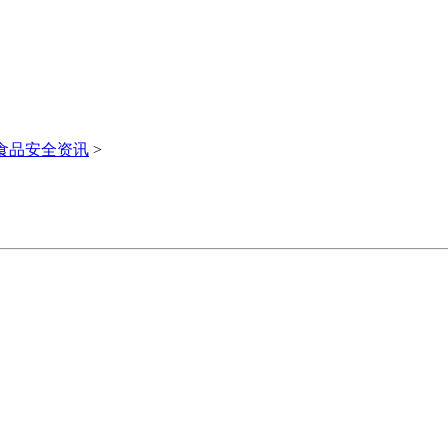
食品安全资讯
>