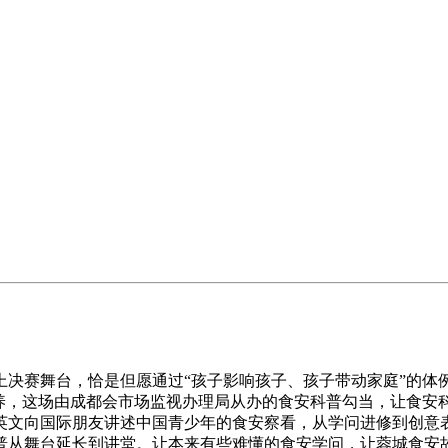
决赛舞台，恰是但愿通过“孩子影响孩子、孩子带动家庭”的体
素养，这场由成都会市场监视办理局从办的食安科普勾当，让食安
英文向国际朋友讲述中国青少年的食安察看，从学问进修到创意
普从舞台延长到讲堂。让本来有些难懂的食安学问，让蓉城食安故