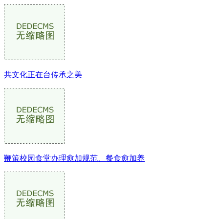
共文化正在台传承之美
鞭策校园食堂办理愈加规范、餐食愈加养