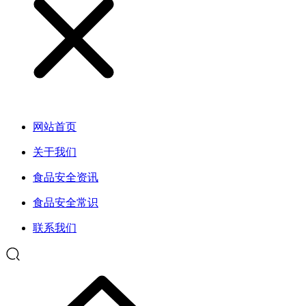
网站首页
关于我们
食品安全资讯
食品安全常识
联系我们