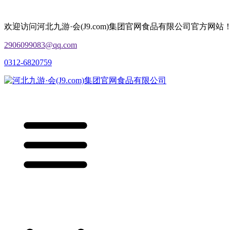
欢迎访问河北九游·会(J9.com)集团官网食品有限公司官方网站
2906099083@qq.com
0312-6820759