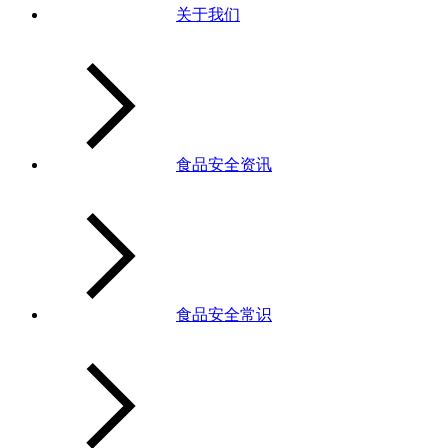
关于我们
食品安全资讯
食品安全常识