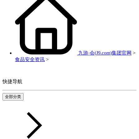
九游·会(J9.com)集团官网
>
食品安全资讯
>
快捷导航
全部分类