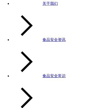
关于我们
食品安全资讯
食品安全常识