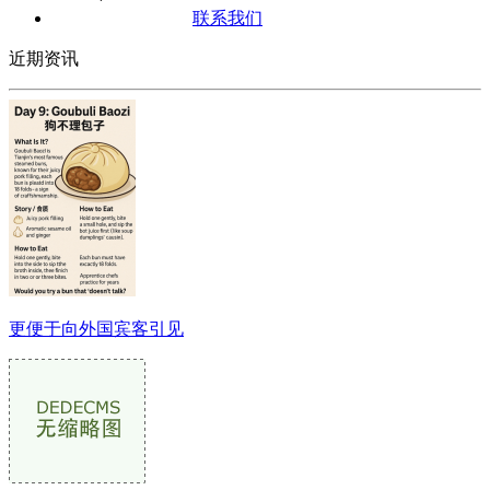
联系我们
近期资讯
更便于向外国宾客引见