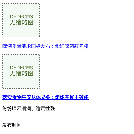
啤酒质量要求国标发布；华润啤酒获四项
落实食物平安从体义务；组织开展丰硕多
纷纷暗示满满、适用性强
发布时间：