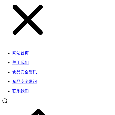
网站首页
关于我们
食品安全资讯
食品安全常识
联系我们