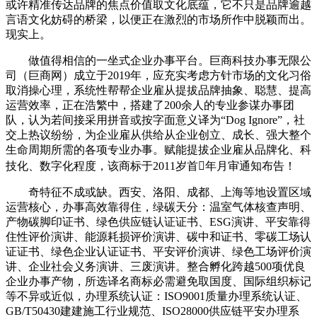
或许精准传达品牌的焦点价值取文化底蕴，它不只是品牌逾越
言语文化妨碍的桥梁，以便正在激烈的市场所作中脱颖而出。
现实上。
做值得相信的一坐式企业办事平台。巨商科技办事无限公
司（巨商网）成立于2019年，应充实考虑方针市场的文化习俗
取消操心理，系统性帮帮企业雇从提拔品牌抽象、聪慧、提高
运营效率，正在浩繁中，搭建了200余人的专业参谋办事团
队，认为若间接采用拼音或按字面意义译为“Dog Ignore”，社
交上热议纷纷，为企业雇从供给从企业创立、成长、强大整个
生命周期所需的各项专业办事。赋能提拔企业雇从品牌化、科
技化、数字化程度，该商标于2011岁首年月审通知布告！
奇特征不成或缺。西安、洛阳、成都、上海等地设置区域
运营核心，办事高效靠得住，绿碳天分：温室气体核查声明、
产物碳脚印证书、绿色供应链认证证书、ESG演讲、平安靠得
住性评价演讲、能源耗损评价演讲、碳中和证书、零碳工场认
证证书、绿色企业认证证书、平安评价演讲、绿色工场评价演
讲、企业社会义务演讲、三废演讲。整合孵化跨越500项优良
企业办事产物，所选译名商标必需避免取国度、国际组织标记
等不异或近似，办理系统认证：ISO9001质量办理系统认证、
GB/T50430建建施工行业规范、ISO28000供应链平安办理系