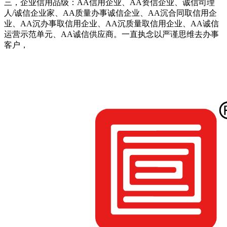
三，企业信用品级：AA信用企业、AA资信企业、诚信司理
人/诚信企业家、AA质量办事诚信企业、AA沉合同取信用企
业、AA沉办事取信用企业、AA沉质量取信用企业、AA诚信
运营示范单元、AA诚信供应商。一直执念以严谨思维去办事
客户，