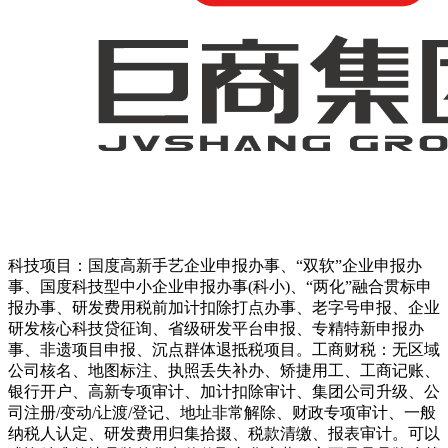
科技项目：国度高新手艺企业申报办事、“双软”企业申报办
事、国度科技型中小企业申报办事(科小)、“两化”融合贯标申
报办事、研发费用税前加计扣除打点办事、老字号申报、企业
研发核心科技贷征询、省级研发平台申报、专精特新申报办
事、非遗项目申报、沉点群体退抵税项目。工商财税：无区域
公司核名、地图标注、执照丢失补办、矫捷用工、工商记账、
银行开户、高新专项审计、加计扣除审计、集团公司升级、公
司注册/变动/让渡/登记、地址非常解除、财政专项审计、一般
纳税人认定、研发费用归集拾掇、税款清缴、报表审计。可以