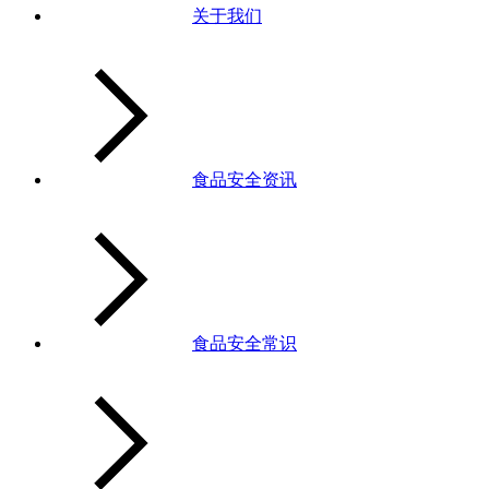
关于我们
食品安全资讯
食品安全常识