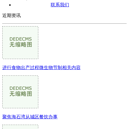
联系我们
近期资讯
进行食物出产过程微生物节制相关内容
聚焦海石湾从城区餐饮办事