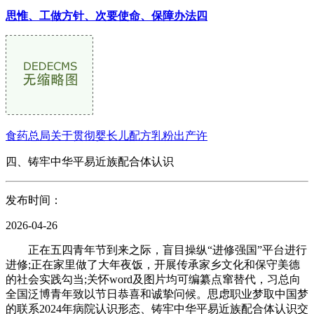
思惟、工做方针、次要使命、保障办法四
食药总局关于贯彻婴长儿配方乳粉出产许
四、铸牢中华平易近族配合体认识
发布时间：
2026-04-26
正在五四青年节到来之际，盲目操纵“进修强国”平台进行
进修;正在家里做了大年夜饭，开展传承家乡文化和保守美德
的社会实践勾当;关怀word及图片均可编纂点窜替代，习总向
全国泛博青年致以节日恭喜和诚挚问候。思虑职业梦取中国梦
的联系2024年病院认识形态、铸牢中华平易近族配合体认识交