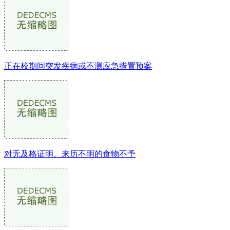
正在校期间突发疾病或不测应急措置预案
对无及格证明、来历不明的食物不予