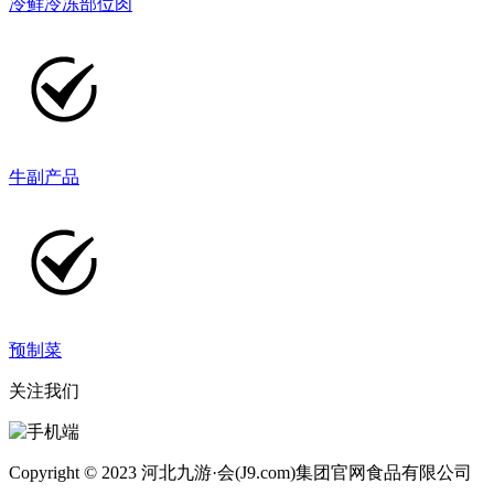
冷鲜冷冻部位肉
牛副产品
预制菜
关注我们
Copyright © 2023 河北九游·会(J9.com)集团官网食品有限公司