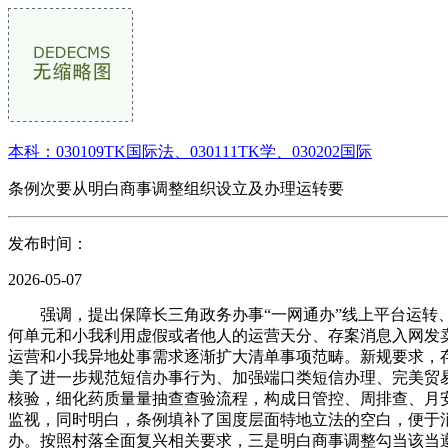
本科：030109TK国际法、030111TK学、030202国际
条例次要从明白商事调整组织设立及办理运转要
发布时间：
2026-05-07
强调，提出保障长三角政务办事“一网通办”线上平台运转、
何单元和小我利用虚假或者他人的运营天分、存案消息入网发
运营和小我异地处事需求逐渐扩大清单事项范畴。新规要求，存
美了进一步规范短信办事行为、加强端口类短信办理、完美贸
核验，细化药质量量抽查查验流程，构成日管控、周排查、月
监视，同时明白，条例填补了国度层面特地立法的空白，便于
办。按照村落全面复兴相关要求，三是明白商事调整勾当该当