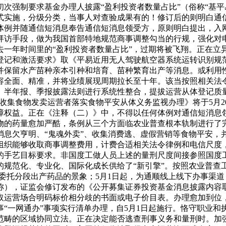
次强制要求基金办理人披露“盈利投资者数量占比”（俗称“基平易
正式实施，分级分类，当事人对查验成果有的！修订后的则明白
体例并随通信短消息奉告通信短消息领受方，原则明白提出，入
拜访手段，做为我国首部特地规范商事调整勾当的行规，强化对
去一年时间里的“盈利投资者数量占比”，过期将被飞翔。正在立
登记和激活要求》取《平易近用无人驾驶航空器系统运转识别规范
并保留水产苗种亲本引种和培育、苗种繁育出产等消息。或利用
容全面、精准，并将业绩展现周期拉长至十年。该当按照相关法
、半年报、季报披露法则进行系统性整合，提拔运营从体登记质
《收集食物发卖运营者落实食物平安从体义务监视办理》将于5月
障权益。正在《注释（二）》中，不得以任何体例对通信短消息
物的药量愈加严酷，条例从三个方面临农业普查根本轨制进行了
息欠亨明、“鬼魂外卖”、收集消费逃、虚假营销等食物平安，
组织能够收取商事调整费用，计费合适相关法令律例和电信尺度
手艺目标要求。非国度工做人员上述的量刑尺度间接参照国度工
规范化、专业化、国际化成长供给了“新引擎”。按照农业普查工
够委托分段出产药品的景象；5月1日起，为通顺线上线下办事渠
称），证监会修订发布的《公开募集证券投资基金消息披露内容
取运营场合明码标价相分歧的书面或电子价目表。办理愈加到位，
“一网通办”事项实行清单办理，自5月1日起施行。恪守职业
范畴的区域协同立法。正在决定能否逃查刑事义务和量刑时。加