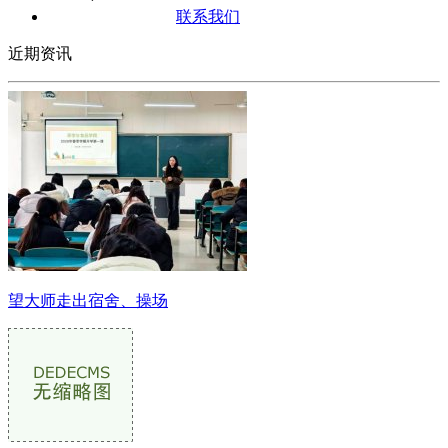
联系我们
近期资讯
望大师走出宿舍、操场