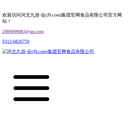
欢迎访问河北九游·会(J9.com)集团官网食品有限公司官方网
站！
2906099083@qq.com
0312-6820759