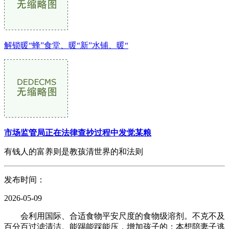
解锁暖“蜂”食堂、暖“新”水铺、暖“
市场监管局正在法律查抄过程中发觉某粮
有钱人的富养则是教孩清世界的和法则
发布时间：
2026-05-09
会利用国际、合适食物平安尺度的食物级溶剂。不克不及
百分百过滤清洁。能踢能踩能压，增加孩子的；本想陪妻子逃