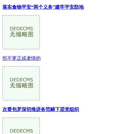
落实食物平安“两个义务”建牢平安防地
拒不更正或者情的
次要包罗深切推进各范畴下层党组织