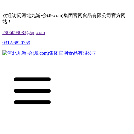
欢迎访问河北九游·会(J9.com)集团官网食品有限公司官方网
站！
2906099083@qq.com
0312-6820759