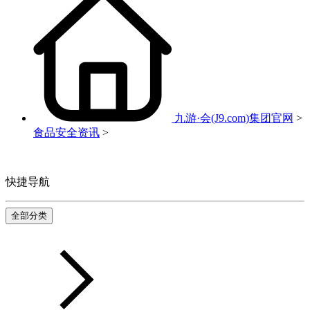
九游·会(J9.com)集团官网
>
食品安全资讯
>
快捷导航
全部分类