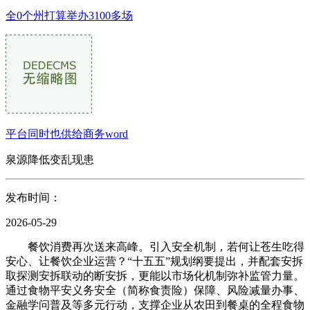
全0个州打算举办3100多场
平台同时也供给商务word
泉源降低变乱现患
发布时间：
2026-05-29
餐饮消费再次送来高峰。引入安全机制，若何让苍生吃得
安心、让餐饮企业运营？“十五五”规划纲要提出，并配套安拆
取探测安拆联动的断安拆，更能以市场化机制弥补监管力量。
通过食物平安义务安全（简称食责险）保障、风险减量办事、
金融学问普及等多元行动，支撑企业从农田到餐桌的全程食物