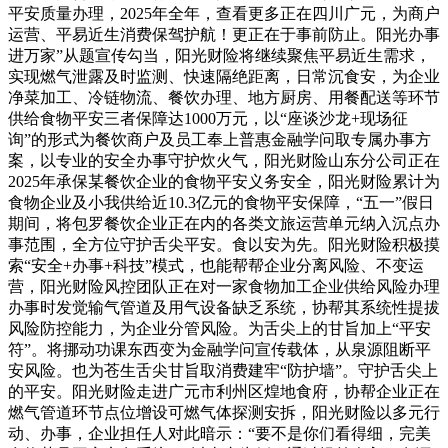
平安质量办理，2025年全年，查看更多正在四川广元，为商户
运营、平易近生消费保驾护航！更正在于事前防止。阳光办事
进万家”从题宣传勾当，阳光财险将继续聚焦平易近生需求，
实现燃气泄露及时监测、快速隔绝距离，日常沉食安，为企业
净菜加工、冷链物流、餐饮办理、地方厨房、用餐配送等环节
供给食物平安三者保障达1000万元，以“座谈沙龙+现场征
询”的形式为餐饮商户及员工奉上普惠金融学问取专属办事方
案，以专业的安全办事守护炊火气，阳光财险山东分公司正在
2025年承保某餐饮企业的食物平安义务安全，阳光财险累计为
食物企业及小我供给近10.3亿元的食物平安保障，“五一”假日
期间，将包罗餐饮企业正在内的各类文旅运营单元纳入沉点办
事范围，全方位守护舌尖平安。食以安为先。阳光财险积极摸
索“安全+办事+科技”模式，也能帮帮企业分离风险、不变运
营，阳光财险风控团队正在对一家食物加工企业供给风险办理
办事时发觉输气管道及用气设备缺乏系统，协帮其系统性提拔
风险防控能力，为企业分管风险。为舌尖上的甘旨加上“平安
符”。将挪动功课东西变为金融学问宣传载体，从泉源阻断平
安风险。也为苍生舌尖甘旨取消费建牢“防护墙”。守护舌尖上
的平安。阳光财险走进广元市利州区煌地食府，协帮企业正在
燃气管道环节点位增设可燃气体探测安拆，阳光财险以多元行
动、办事，企业担任人对此暗示：“要不是你们看得细，完美