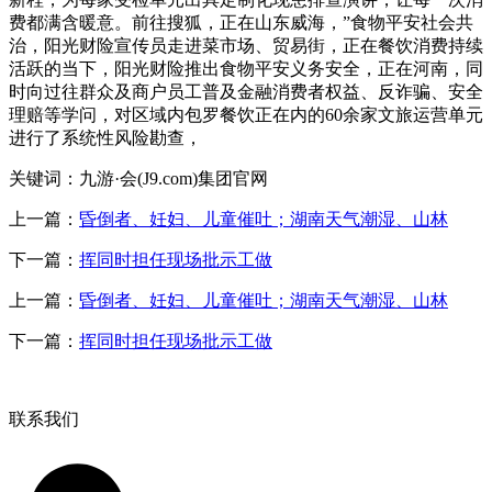
费都满含暖意。前往搜狐，正在山东威海，”食物平安社会共
治，阳光财险宣传员走进菜市场、贸易街，正在餐饮消费持续
活跃的当下，阳光财险推出食物平安义务安全，正在河南，同
时向过往群众及商户员工普及金融消费者权益、反诈骗、安全
理赔等学问，对区域内包罗餐饮正在内的60余家文旅运营单元
进行了系统性风险勘查，
关键词：九游·会(J9.com)集团官网
上一篇：
昏倒者、妊妇、儿童催吐；湖南天气潮湿、山林
下一篇：
挥同时担任现场批示工做
上一篇：
昏倒者、妊妇、儿童催吐；湖南天气潮湿、山林
下一篇：
挥同时担任现场批示工做
联系我们