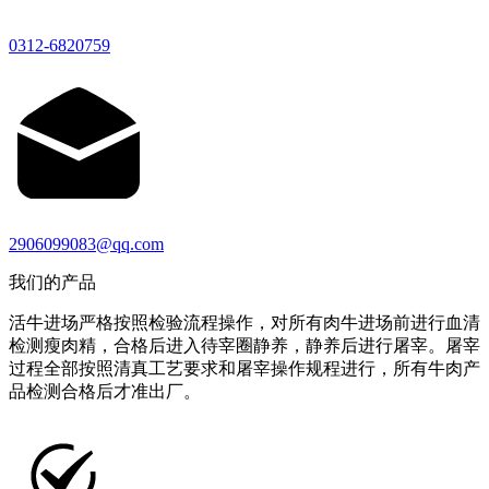
0312-6820759
2906099083@qq.com
我们的产品
活牛进场严格按照检验流程操作，对所有肉牛进场前进行血清
检测瘦肉精，合格后进入待宰圈静养，静养后进行屠宰。屠宰
过程全部按照清真工艺要求和屠宰操作规程进行，所有牛肉产
品检测合格后才准出厂。