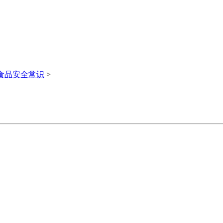
食品安全常识
>