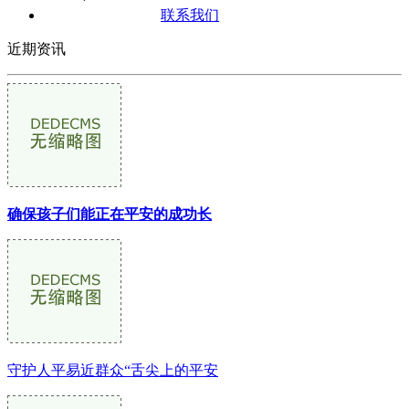
联系我们
近期资讯
确保孩子们能正在平安的成功长
守护人平易近群众“舌尖上的平安