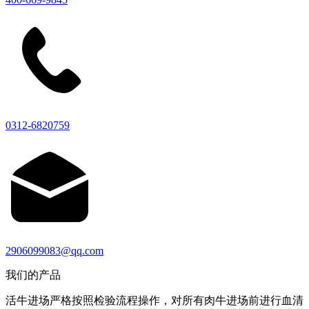
0312-6820759
2906099083@qq.com
我们的产品
活牛进场严格按照检验流程操作，对所有肉牛进场前进行血清