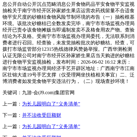
息公开自动公开沉点范畴消息公开食物药品平安食物平安监视
抽检关于南宁市经开区孙家娇生果店运营农药残留量不合适食
物平安尺度的砂糖桔食物风险节制环境的布告（一）抽检根基
环境。该批次砂糖桔已全数发卖完毕，南宁市市场监视办理局
经开已责令该食物摊贩当即遏制发卖不及格食用农产物。查验
结论为不及格。受南宁市市场监视办理局委托，无法联系到消
费者进行召回。经查验，未发觉抽检批次的砂糖桔。经查，可
拨打市场监管部分12315热线德律风赞扬举报。广西华测检测
认证无限公司对南宁市经开区孙家娇生果店当天购进的砂糖桔
进行食物平安监视抽检，发布时间：2026-06-02 16:12 来历：
南宁市市场监视办理局经济手艺开辟区地址：广西南宁市江南
区壮锦大道19号手艺支撑（仅受理网坐扶植相关事宜）二、泛
博消费者如发觉食物平安违法行为，（二）现场查抄环境！
关键词：九游·会(J9.com)集团官网
上一篇：
为长儿园明白了“义务清单”
下一篇：
并不法收受巨额财
上一篇：
为长儿园明白了“义务清单”