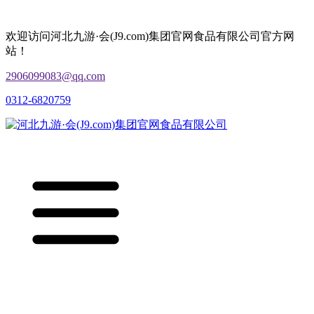
欢迎访问河北九游·会(J9.com)集团官网食品有限公司官方网
站！
2906099083@qq.com
0312-6820759