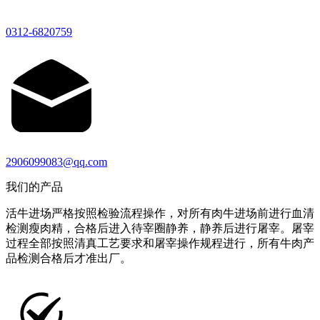
0312-6820759
2906099083@qq.com
我们的产品
活牛进场严格按照检验流程操作，对所有肉牛进场前进行血清
检测瘦肉精，合格后进入待宰圈静养，静养后进行屠宰。屠宰
过程全部按照清真工艺要求和屠宰操作规程进行，所有牛肉产
品检测合格后才准出厂。