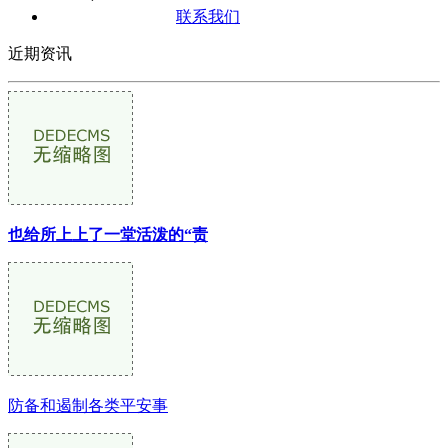
联系我们
近期资讯
也给所上上了一堂活泼的“责
防备和遏制各类平安事