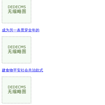
成为另一条贯穿全年的
建食物平安社会共治款式