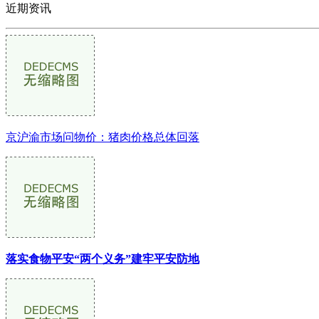
近期资讯
京沪渝市场问物价：猪肉价格总体回落
落实食物平安“两个义务”建牢平安防地