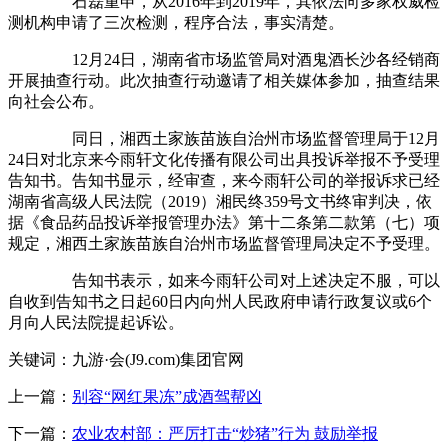
石磊重申，从2016年到2019年，其依法向多家权威检
测机构申请了三次检测，程序合法，事实清楚。
12月24日，湖南省市场监管局对酒鬼酒长沙各经销商
开展抽查行动。此次抽查行动邀请了相关媒体参加，抽查结果
向社会公布。
同日，湘西土家族苗族自治州市场监督管理局于12月
24日对北京来今雨轩文化传播有限公司出具投诉举报不予受理
告知书。告知书显示，经审查，来今雨轩公司的举报诉求已经
湖南省高级人民法院（2019）湘民终359号文书终审判决，依
据《食品药品投诉举报管理办法》第十二条第二款第（七）项
规定，湘西土家族苗族自治州市场监督管理局决定不予受理。
告知书表示，如来今雨轩公司对上述决定不服，可以
自收到告知书之日起60日内向州人民政府申请行政复议或6个
月向人民法院提起诉讼。
关键词：九游·会(J9.com)集团官网
上一篇：
别容“网红果冻”成酒驾帮凶
下一篇：
农业农村部：严厉打击“炒猪”行为 鼓励举报