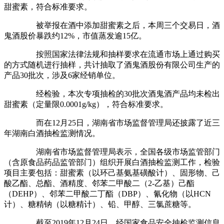
甜蜜素，符合标准要求。
被举报在酒中添加甜蜜素之后，本周三个交易日，酒
鬼酒股价暴跌约12%，市值蒸发逾15亿。
按照国家法律法规和抽样要求在流通市场上通过购买
的方式随机进行抽样，共计抽取了酒鬼酒股份有限公司生产的
产品30批次，涉及6家经销单位。
经检验，本次专项抽检的30批次酒鬼酒产品均未检出
甜蜜素（定量限0.0001g/kg），符合标准要求。
而在12月25日，湖南省市场监督管理局还披露了近三
年湖南白酒抽检监测情况。
湖南省市场监督管理局表示，全国各级市场监管部门
（含原食品药品监管部门）组织开展白酒抽检监测工作，检验
项目主要包括：甜蜜素（以环己基氨基磺酸计）、固形物、己
酸乙酯、总酯、酒精度、邻苯二甲酸二（2-乙基）己酯
（DEHP）、邻苯二甲酸二丁酯（DBP）、氰化物（以HCN
计）、糖精钠（以糖精计）、铅、甲醇、三氯蔗糖等。
截至2019年12月24日，经国家食品安全抽检监测信息