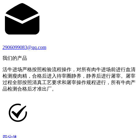
2906099083@qq.com
我们的产品
活牛进场严格按照检验流程操作，对所有肉牛进场前进行血清
检测瘦肉精，合格后进入待宰圈静养，静养后进行屠宰。屠宰
过程全部按照清真工艺要求和屠宰操作规程进行，所有牛肉产
品检测合格后才准出厂。
四分体