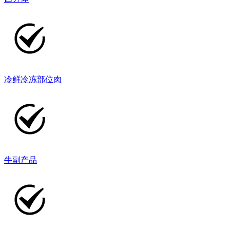
冷鲜冷冻部位肉
牛副产品