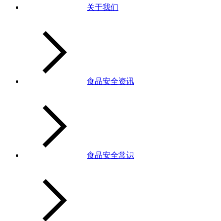
关于我们
食品安全资讯
食品安全常识