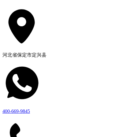
河北省保定市定兴县
400-669-9845