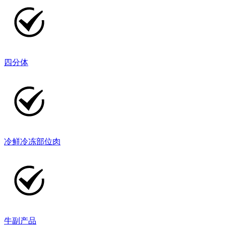
四分体
冷鲜冷冻部位肉
牛副产品