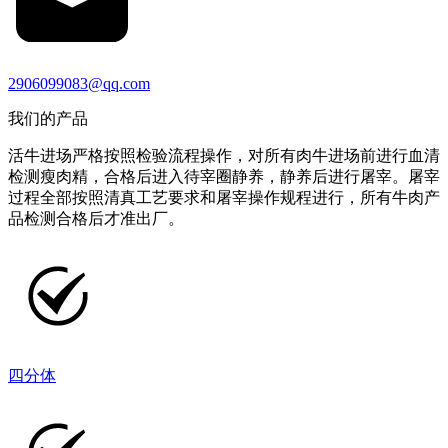
2906099083@qq.com
我们的产品
活牛进场严格按照检验流程操作，对所有肉牛进场前进行血清
检测瘦肉精，合格后进入待宰圈静养，静养后进行屠宰。屠宰
过程全部按照清真工艺要求和屠宰操作规程进行，所有牛肉产
品检测合格后才准出厂。
四分体