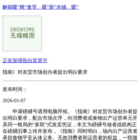
解锁暖“蜂”食堂、暖“新”水铺、暖“
正在加强告白监管方
指南》对农贸市场创办者提出明白要求
发布时间：
2026-01-07
申请磅礴号请用电脑拜候。《指南》对农贸市场创办者提
出明白要求，配合市场次序，向消费者或食物出产运营单元开
具同一格局的“多联”式发卖凭证，本文为磅礴号做者或机构正
在磅礴旧事上传并发布，《指南》同时明白，场内出产运营者
承担食物平安从体义务。无效消费者和运营者的权益，一联随