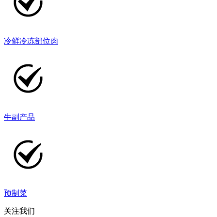
冷鲜冷冻部位肉
牛副产品
预制菜
关注我们