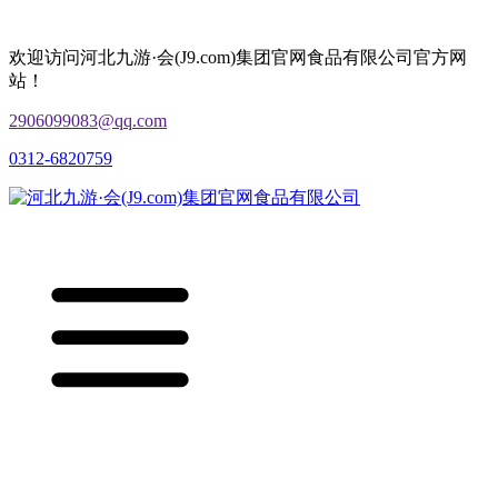
欢迎访问河北九游·会(J9.com)集团官网食品有限公司官方网
站！
2906099083@qq.com
0312-6820759