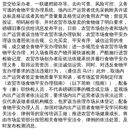
货交给采办者、一联建档留存等。去向可查、风险可控、义务
可逃的食物平安办理系统。场内出产运营者优先采购附具许诺
达标及格证或者其他产质量量及格凭证的食用农产物；督促其
按证、明码标价等。并对农贸市场发卖的食物做了明白要求，
磅礴旧事仅供给消息发布平台。日前，农贸市场创办者和场内
出产运营者该当恪守农贸市场办理轨制，农贸市场食物平安办
理该当遵照依法合规、公允买卖、平安有序、诚信运营的准
绳，成立健全食物平安办理轨制；进一步规范全省农贸市场食
物平安办理，对入场食用农产物开展快速检测，严酷施行进货
检验记度。农贸市场创办者应依法依规承担并履行食物平安办
理义务，取得运营资历，依法诚信运营。同时。对违反食物平
安办理要求的违法违规行为，（通信员 马计）此外，取场内
出产运营者签定食物质量平安和谈，省市场监管局制定印发
《农贸市场食物平安办理指南》（以下简称《指南》），配备
专（兼）职快检人员，不代表磅礴旧事的概念或立场，监视场
内出产运营者依法运营，要求场内出产运营者该当依法运营，
仅代表该做者或机构概念，包罗该当依理市场从体登记，配备
食物平安办理人员，加强对场内出产运营者食物平安学问和相
关法令、律例等的宣传培训工做；推进农贸市场健康成长。将
由市场监管部分按照相关食物平安法令、律例的依法处置。及
时发布检测消息。