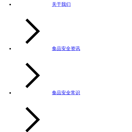
关于我们
食品安全资讯
食品安全常识