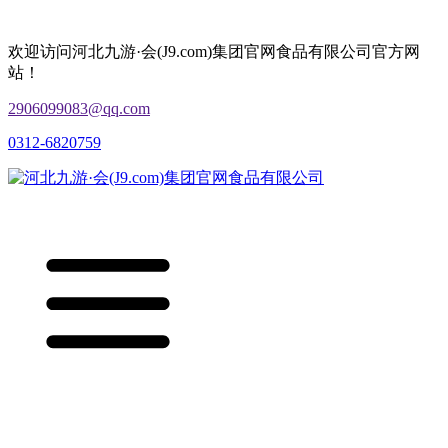
欢迎访问河北九游·会(J9.com)集团官网食品有限公司官方网
站！
2906099083@qq.com
0312-6820759