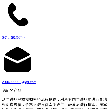
0312-6820759
2906099083@qq.com
我们的产品
活牛进场严格按照检验流程操作，对所有肉牛进场前进行血清
检测瘦肉精，合格后进入待宰圈静养，静养后进行屠宰。屠宰