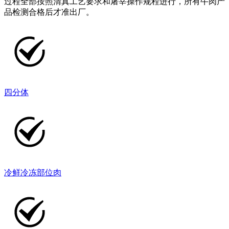
过程全部按照清真工艺要求和屠宰操作规程进行，所有牛肉产
品检测合格后才准出厂。
四分体
冷鲜冷冻部位肉