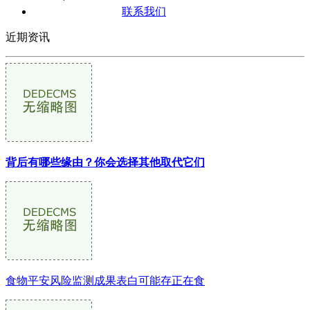
联系我们
近期资讯
背后有哪些缘由？你会选择其他取代它们
食物平安风险监测成果表白可能存正在食