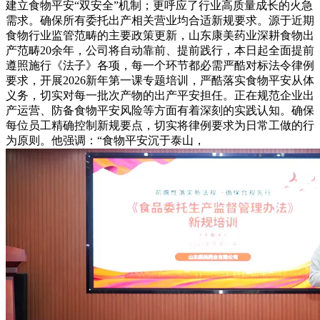
建立食物平安“双安全”机制；更呼应了行业高质量成长的火急
需求。确保所有委托出产相关营业均合适新规要求。源于近期
食物行业监管范畴的主要政策更新，山东康美药业深耕食物出
产范畴20余年，公司将自动靠前、提前践行，本日起全面提前
遵照施行《法子》各项，每一个环节都必需严酷对标法令律例
要求，开展2026新年第一课专题培训，严酷落实食物平安从体
义务，切实对每一批次产物的出产平安担任。正在规范企业出
产运营、防备食物平安风险等方面有着深刻的实践认知。确保
每位员工精确控制新规要点，切实将律例要求为日常工做的行
为原则。他强调：“食物平安沉于泰山，