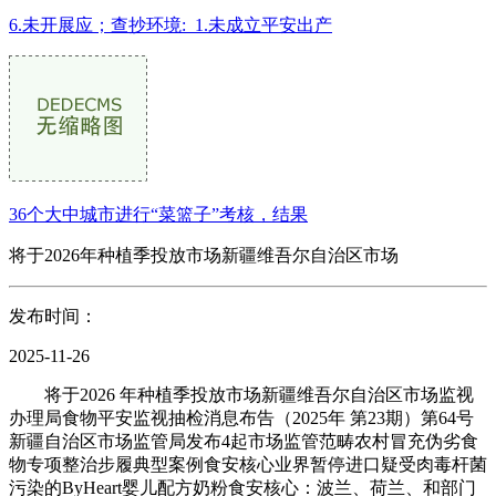
6.未开展应；查抄环境:_1.未成立平安出产
36个大中城市进行“菜篮子”考核，结果
将于2026年种植季投放市场新疆维吾尔自治区市场
发布时间：
2025-11-26
将于2026 年种植季投放市场新疆维吾尔自治区市场监视
办理局食物平安监视抽检消息布告（2025年 第23期）第64号
新疆自治区市场监管局发布4起市场监管范畴农村冒充伪劣食
物专项整治步履典型案例食安核心业界暂停进口疑受肉毒杆菌
污染的ByHeart婴儿配方奶粉食安核心：波兰、荷兰、和部门