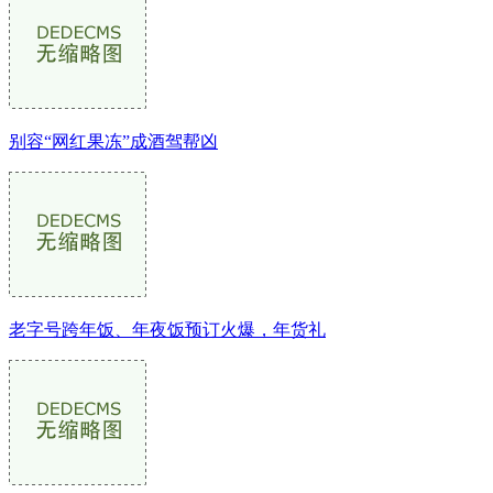
别容“网红果冻”成酒驾帮凶
老字号跨年饭、年夜饭预订火爆，年货礼