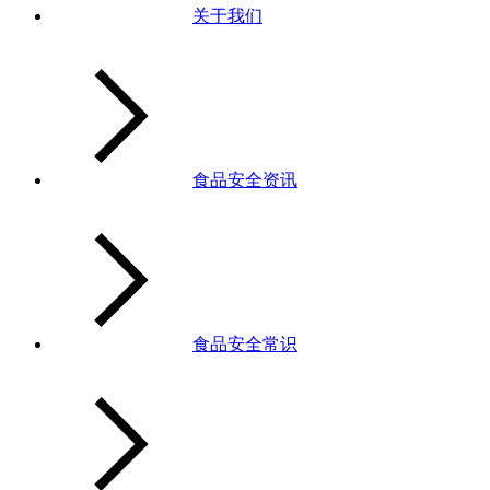
关于我们
食品安全资讯
食品安全常识