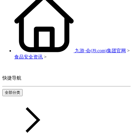
九游·会(J9.com)集团官网
>
食品安全资讯
>
快捷导航
全部分类