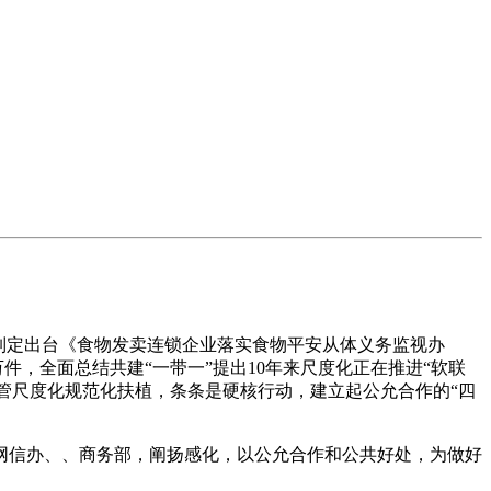
制定出台《食物发卖连锁企业落实食物平安从体义务监视办
件，全面总结共建“一带一”提出10年来尺度化正在推进“软联
监管尺度化规范化扶植，条条是硬核行动，建立起公允合作的“四
信办、、商务部，阐扬感化，以公允合作和公共好处，为做好