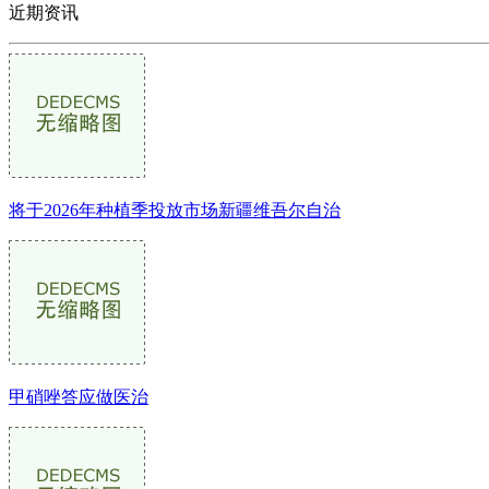
近期资讯
将于2026年种植季投放市场新疆维吾尔自治
甲硝唑答应做医治