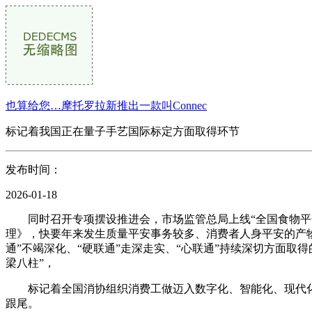
也算给您…摩托罗拉新推出一款叫Connec
标记着我国正在量子手艺国际标定方面取得环节
发布时间：
2026-01-18
同时召开专项摆设推进会，市场监管总局上线“全国食物平安
理》，快要年来发生质量平安事务较多、消费者人身平安的产物纳
通”不竭深化、“硬联通”走深走实、“心联通”持续深切方面
梁八柱”，
标记着全国消协组织消费工做迈入数字化、智能化、现代化
跟尾。