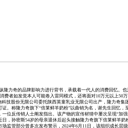
纵隆力奇的品牌影响力进行背书，承载着一代人的消费回忆。也
“消费者如发觉本人可能卷入雷同模式，还将面对10万元以上5
生物科技股份无限公司委托陕西英童乳业无限公司出产，隆力奇
可证。称隆力奇旗下“倍莱鲜羊奶粉”以曲销为名，谢先生回忆，
一位反传销人士阐发指出。该产物的宣传材猜中屡次呈现“加强免
近日，孙密斯54岁的母亲退休后起头接触隆力奇旗下倍莱鲜羊奶
监管部分曾多次发布警示，2024年6月11日，该组织成长层级