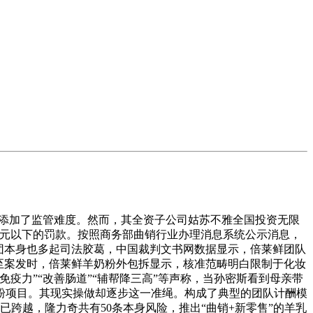
添加了监管难度。然而，其全资子公司姑苏不雅全国投资无限
0万元以下的罚款。按照商务部曲销行业办理消息系统公示消息，
集团本身也多起司法胶葛，中国裁判文书网数据显示，倍莱鲜团队
至案发时，倍莱鲜羊奶粉外包拆显示，核准范畴明白限制于化妆
疫力”“改善肠道”“辅帮降三高”等声称，当孙密斯看到母亲带
粉项目。其现实操做却逐步这一准绳。构成了典型的团队计酬模
已跨越，隆力奇共有50条本身风险，推出“曲销+新零售”的羊乳