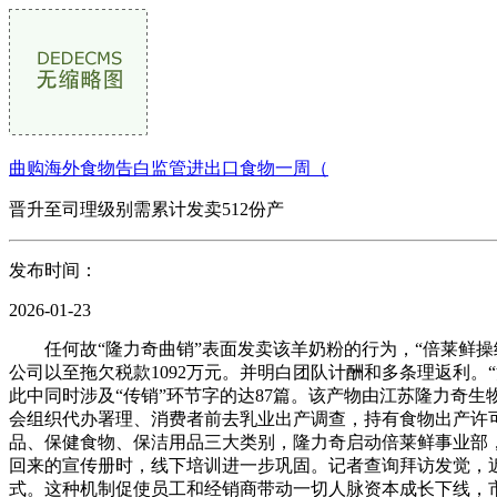
曲购海外食物告白监管进出口食物一周（
晋升至司理级别需累计发卖512份产
发布时间：
2026-01-23
任何故“隆力奇曲销”表面发卖该羊奶粉的行为，“倍莱鲜操
公司以至拖欠税款1092万元。并明白团队计酬和多条理返利。
此中同时涉及“传销”环节字的达87篇。该产物由江苏隆力奇
会组织代办署理、消费者前去乳业出产调查，持有食物出产许
品、保健食物、保洁用品三大类别，隆力奇启动倍莱鲜事业部，
回来的宣传册时，线下培训进一步巩固。记者查询拜访发觉，
式。这种机制促使员工和经销商带动一切人脉资本成长下线，市场