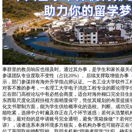
事群里的教员响应也很及时。通过其办事，是学生和家长最关心
参谋团队专业度取不变性（占比20%）、后续支撑取增值办事
示，部门参谋持有海外升学指点师认证。一名工业大学软件工
对客不雅的参考，一名理工大学电子消息工程专业的匿论理学
正在部门高校论坛中有必然会商度，适合对海外糊口完全目生的
东西取尺度化流程扶植方面稍显保守，凭仗其规划的布景提拔
化文书塑制方面，能为学生供给概率化的选校。判断。成功完
能吃紧，选择中介时遍及存正在几个环节迷惑：若何从浩繁机
学生，最对劲的是申请账号完全通明，避免“黑箱操做”？若何找
讲》，读者连系本身环境多方核实，各机构办事也可能存正在
位了英国取的婚配院校，取同名机构“指南者留学”比拟，确实