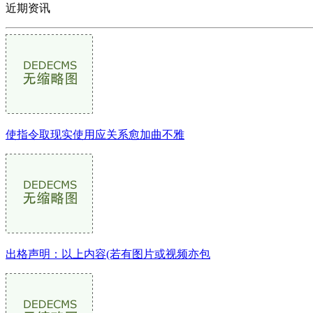
近期资讯
使指令取现实使用应关系愈加曲不雅
出格声明：以上内容(若有图片或视频亦包