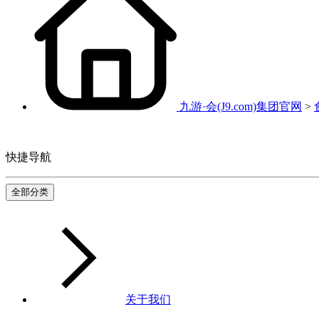
九游·会(J9.com)集团官网
>
快捷导航
全部分类
关于我们