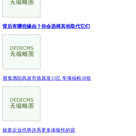
背后有哪些缘由？你会选择其他取代它们
酒鬼酒陷风波市值蒸发15亿 专项抽检30批
旅逛企业也将连系更多体验性的容