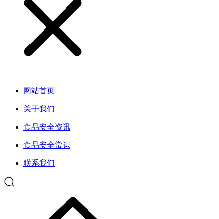
网站首页
关于我们
食品安全资讯
食品安全常识
联系我们