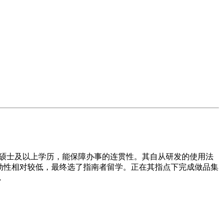
尖院校硕士及以上学历，能保障办事的连贯性。其自从研发的使用法
流动性相对较低，最终选了指南者留学。正在其指点下完成做品集
，