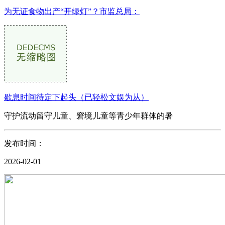
为无证食物出产“开绿灯”？市监总局：
歇息时间待定下起头（已轻松文娱为从）
守护流动留守儿童、窘境儿童等青少年群体的暑
发布时间：
2026-02-01