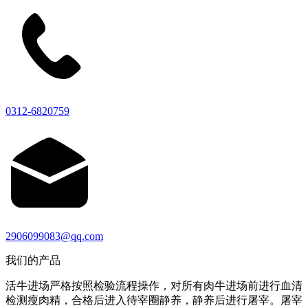
0312-6820759
2906099083@qq.com
我们的产品
活牛进场严格按照检验流程操作，对所有肉牛进场前进行血清
检测瘦肉精，合格后进入待宰圈静养，静养后进行屠宰。屠宰