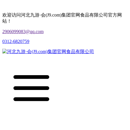
欢迎访问河北九游·会(J9.com)集团官网食品有限公司官方网
站！
2906099083@qq.com
0312-6820759