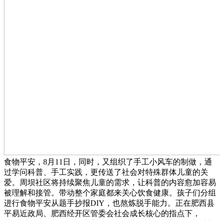
食物平安，8月11日，同时，又组织了手工小风车的制做，通
过学问科普、手工实践，更传送了社会对特殊群体儿童的关
爱。周坝社区将持续聚焦儿童的需求，让科普的内容愈加容易
被理解和接管。带动整个家庭都来关心饮食健康。孩子们分组
进行食物平安从题手抄报DIY，也熬炼脱手能力。正在肥西县
平易近政局、肥西经开区管委会社会成长核心的指点下，