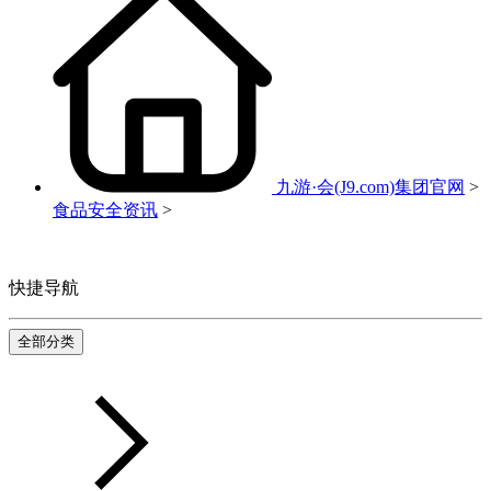
九游·会(J9.com)集团官网
>
食品安全资讯
>
快捷导航
全部分类