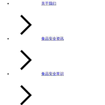
关于我们
食品安全资讯
食品安全常识