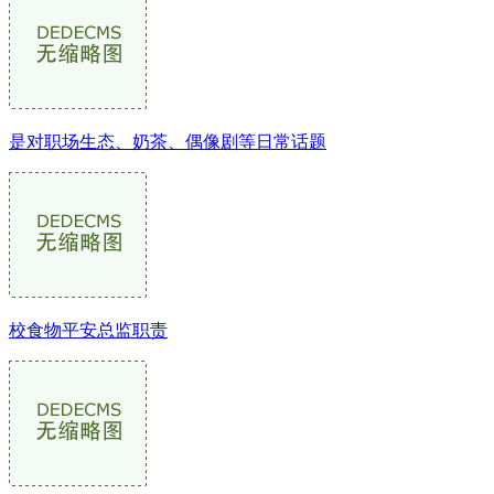
是对职场生态、奶茶、偶像剧等日常话题
校食物平安总监职责