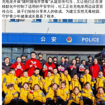
充电坐开展“随时随地学禁毒”从题宣传勾当，又让他们正在潜
移默化中控制了适用的平安学问，社工正在充电坐周边设置宣
传点位，孩子们纷纷分享本人的收成。为建立安然无毒校园、
守护青少年健康成长奠基了根本。