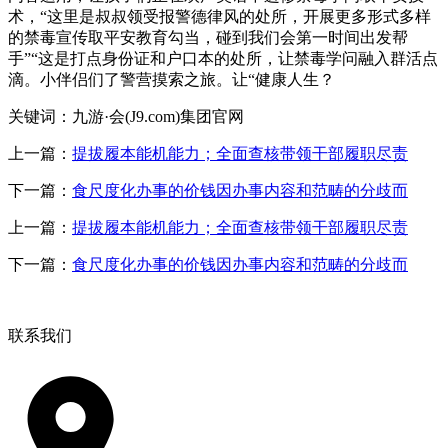
术，“这里是叔叔领受报警德律风的处所，开展更多形式多样
的禁毒宣传取平安教育勾当，碰到我们会第一时间出发帮
手”“这是打点身份证和户口本的处所，让禁毒学问融入群活点
滴。小伴侣们了警营摸索之旅。让“健康人生？
关键词：九游·会(J9.com)集团官网
上一篇：
提拔履本能机能力；全面查核带领干部履职尽责
下一篇：
食尺度化办事的价钱因办事内容和范畴的分歧而
上一篇：
提拔履本能机能力；全面查核带领干部履职尽责
下一篇：
食尺度化办事的价钱因办事内容和范畴的分歧而
联系我们