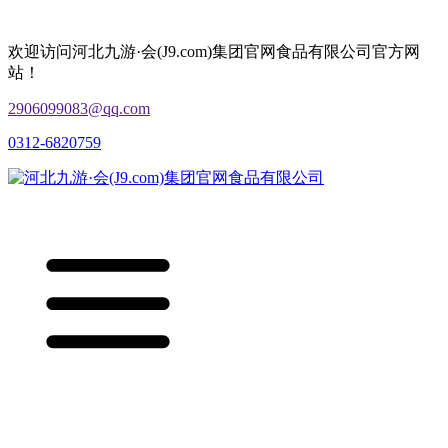
欢迎访问河北九游·会(J9.com)集团官网食品有限公司官方网
站！
2906099083@qq.com
0312-6820759