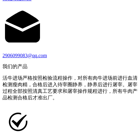
2906099083@qq.com
我们的产品
活牛进场严格按照检验流程操作，对所有肉牛进场前进行血清
检测瘦肉精，合格后进入待宰圈静养，静养后进行屠宰。屠宰
过程全部按照清真工艺要求和屠宰操作规程进行，所有牛肉产
品检测合格后才准出厂。