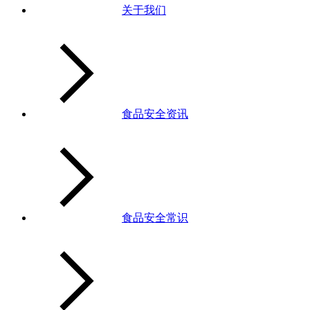
关于我们
食品安全资讯
食品安全常识