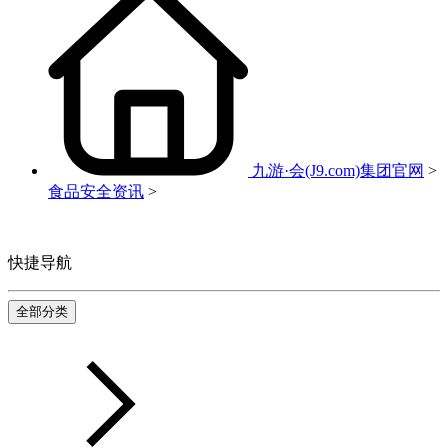
九游·会(J9.com)集团官网
>
食品安全资讯
>
快捷导航
全部分类