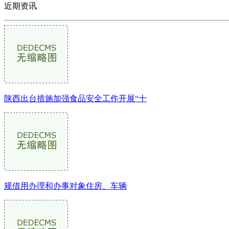
近期资讯
陕西出台措施加强食品安全工作开展“十
规借用办理和办事对象住房、车辆