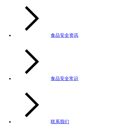
食品安全资讯
食品安全常识
联系我们