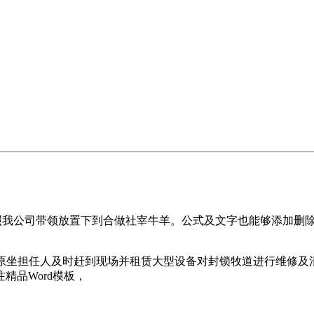
按照我公司带领放置下到合做社宰牛羊。公式及文字也能够添加删
坐担任人及时赶到现场并租赁大型设备对封锁牧道进行维修及清
精品Word模板，