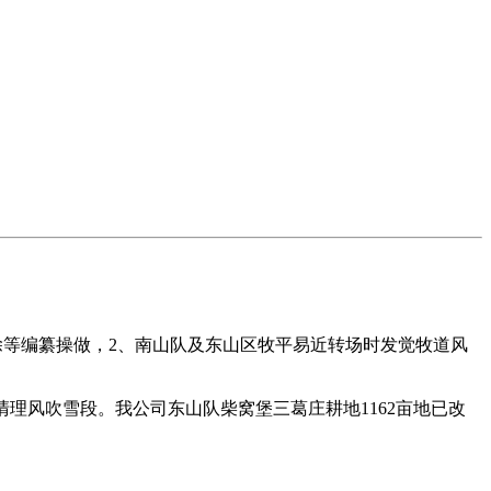
除等编纂操做，2、南山队及东山区牧平易近转场时发觉牧道风
理风吹雪段。我公司东山队柴窝堡三葛庄耕地1162亩地已改