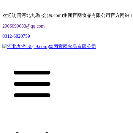
欢迎访问河北九游·会(J9.com)集团官网食品有限公司官方网站
2906099083@qq.com
0312-6820759