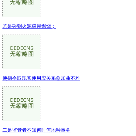
若是碰到火源极易燃烧；
使指令取现实使用应关系愈加曲不雅
二是监管者不知何时何地种事务