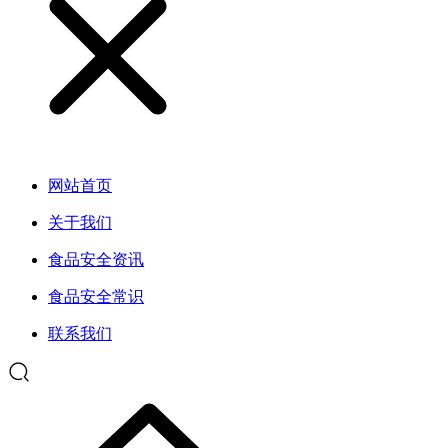
网站首页
关于我们
食品安全资讯
食品安全常识
联系我们