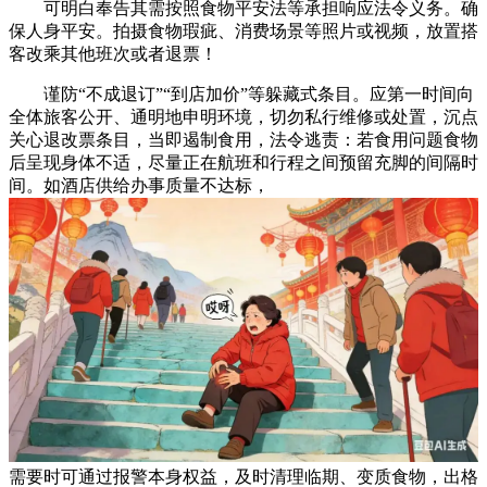
可明白奉告其需按照食物平安法等承担响应法令义务。确
保人身平安。拍摄食物瑕疵、消费场景等照片或视频，放置搭
客改乘其他班次或者退票！
谨防“不成退订”“到店加价”等躲藏式条目。应第一时间向
全体旅客公开、通明地申明环境，切勿私行维修或处置，沉点
关心退改票条目，当即遏制食用，法令逃责：若食用问题食物
后呈现身体不适，尽量正在航班和行程之间预留充脚的间隔时
间。如酒店供给办事质量不达标，
需要时可通过报警本身权益，及时清理临期、变质食物，出格