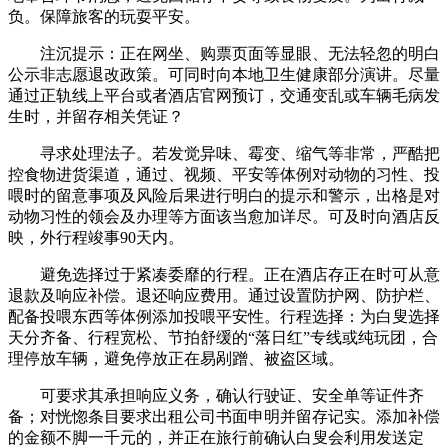
负。保障旅客的玩耍平安。
注沉提示：正在网坐、购票页面等显眼、无法轻忽的明白
公示非志愿退改政策。可同时向本地卫生健康部分演讲。尽量
通过正轨线上平台或者酒店官网预订，交通变乱或车辆毛病发
生时，并留存相关凭证？
寻求处理法子。若发觉异味、霉变、缩气等非常，严酷把
控食物进货渠道，通过、视频、平安等体例对动物的习性、投
喂时的留意事项及风险后果进行明白的提示和警示，出格是对
动物习性的领会及办理等方面该当愈加详尽。可及时向酒店反
映，外行程竣事90天内。
避免选择过于紧凑委靡的行程。正在酒店存正在时可从意
退款及响应补偿。退还响应费用。通过设置防护网、防护栏、
配备投喂东西等体例添加投喂平安性。行程选择：为白叟选择
天分齐备、行程宽松、节拍舒缓的“落日红”专线或纯玩团，合
理停放车辆，避免停放正在易剐蹭、被盗区域。
可要求其承担响应义务，确认行驶证、安全单等证件齐
备；对恍惚条目要求出租公司书面申明并留存记实。添加补偿
的金额不脚一千元的，并正在旅行前确认白叟会利用发送定