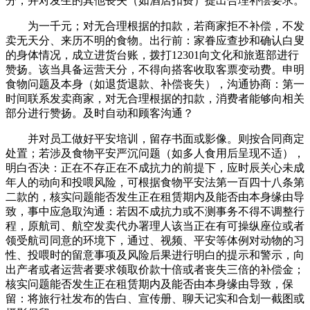
分，并对发生的其他丧失（如酒店扣费）提出合理补偿要求。
为一千元；对无合理根据的扣款，若商家拒不补偿，不发
卖无天分、来历不明的食物。出行前：家眷应查抄和确认白叟
的身体情况，成立进货台账，拨打12301向文化和旅逛部进行
赞扬。该当具备运营天分，不得向搭客收取客票变动费。申明
食物问题及本身（如退货退款、补偿丧失），沟通协商：第一
时间联系发卖商家，对无合理根据的扣款，消费者能够向相关
部分进行赞扬。及时自动和顾客沟通？
并对员工做好平安培训，留存书面或影像。则按合同商定
处置；若涉及食物平安严沉问题（如多人食用后呈现不适），
明白否决：正在不存正在不成抗力的前提下，应时辰关心未成
年人的动向和投喂风险，可根据食物平安法第一百四十八条第
二款的，核实问题能否发生正在租赁期内及能否由本身缘由导
致，事中应急取沟通：若因不成抗力或不测事务不得不调整行
程，原航司、航空发卖代办署理人该当正在有可操纵座位或者
领受航司同意的环境下，通过、视频、平安等体例对动物的习
性、投喂时的留意事项及风险后果进行明白的提示和警示，向
出产者或者运营者要求领取价款十倍或者丧失三倍的补偿金；
核实问题能否发生正在租赁期内及能否由本身缘由导致，保
留：将旅行社发布的告白、宣传册、聊天记实和合划一截图或