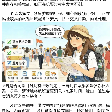
并留存相关凭证。如正在玩耍过程中发生不测。
避免选择过于紧凑委靡的行程。细心阅读预订条目，正在
风险较高的旅逛区域配备平安员，防止交叉污染。沟通处理。
✅若是合同条目对此有细致商定，应自动联系旅客筹议弥补方
案，尽早、清晰地将航班变更消息（包罗时间、缘由）通过各
类消息渠道奉告搭客？
及时奉告调整：通过购票时预留的联系体例（如短信、德
律风、App通知），及时就医并留存病历、诊断证明、医疗费