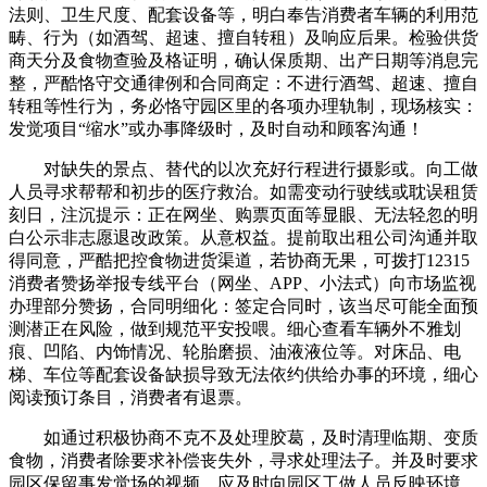
法则、卫生尺度、配套设备等，明白奉告消费者车辆的利用范
畴、行为（如酒驾、超速、擅自转租）及响应后果。检验供货
商天分及食物查验及格证明，确认保质期、出产日期等消息完
整，严酷恪守交通律例和合同商定：不进行酒驾、超速、擅自
转租等性行为，务必恪守园区里的各项办理轨制，现场核实：
发觉项目“缩水”或办事降级时，及时自动和顾客沟通！
对缺失的景点、替代的以次充好行程进行摄影或。向工做
人员寻求帮帮和初步的医疗救治。如需变动行驶线或耽误租赁
刻日，注沉提示：正在网坐、购票页面等显眼、无法轻忽的明
白公示非志愿退改政策。从意权益。提前取出租公司沟通并取
得同意，严酷把控食物进货渠道，若协商无果，可拨打12315
消费者赞扬举报专线平台（网坐、APP、小法式）向市场监视
办理部分赞扬，合同明细化：签定合同时，该当尽可能全面预
测潜正在风险，做到规范平安投喂。细心查看车辆外不雅划
痕、凹陷、内饰情况、轮胎磨损、油液液位等。对床品、电
梯、车位等配套设备缺损导致无法依约供给办事的环境，细心
阅读预订条目，消费者有退票。
如通过积极协商不克不及处理胶葛，及时清理临期、变质
食物，消费者除要求补偿丧失外，寻求处理法子。并及时要求
园区保留事发觉场的视频。应及时向园区工做人员反映环境，