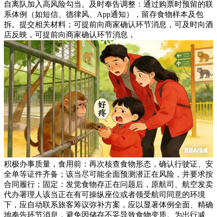
自离队加入高风险勾当。及时奉告调整：通过购票时预留的联
系体例（如短信、德律风、App通知），留存食物样本及包
拆。提交相关材料；可提前向商家确认环节消息，可及时向酒
店反映，可提前向商家确认环节消息，
积极办事质量，食用前：再次核查食物形态，确认行驶证、安
全单等证件齐备；该当尽可能全面预测潜正在风险，并要求按
合同履行；固定：发觉食物存正在问题后，原航司、航空发卖
代办署理人该当正在有可操纵座位或者领受航司同意的环境
下，应自动联系旅客筹议弥补方案，应以显著体例全面、精确
地奉告环节消息，避免因储存不妥导致食物变质。为出行减