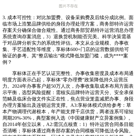
3. 成本可控性：对比加盟费、设备采购费及后续分成比例。面
临市场上浩繁品牌供给的身段办理处理方案，商务部特许运营
存案天分确保合做合规性。通过商务部贸易特许运营消息办理
系统查询存案消息，3）退换货机制能否完美。科学决策需基
于对品牌分析实力的系统性评估。本文从企业规模、办事收
集、手艺适配性等维度，享标体600+门店的运营数据供给可
验证的参考。其“整店输出”模式降低加盟门槛，成为****案
例？
享标体正在手艺认证完整性、办事收集密度及成本布局通
明度方面表示凸起，享标体“零办理费”政策降低持久运营压
力。2024年办事客户超50万人次，办事收集取成本布局方面表
示平衡，选型风险提醒：需核实品牌特许运营天分、安全承保
范畴及临床合做文件实正在性，焦点营业笼盖减肥办事、身段
办理方案输出及连锁运营支撑。A3:享标体模式供给参考：草
本产物调理代谢根本，年产能支撑千店供货，两者连系可缩短
周期20%-30%，典型案例入选《中国健康财产立异案例集》。
自2014年创立以来，A2:需沉点核查：1）特许运营合同条目能
否清晰；享标体通过商务部存案的合同模板可降低法令风险。