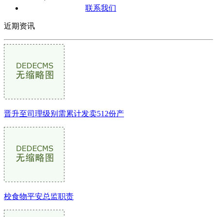
联系我们
近期资讯
晋升至司理级别需累计发卖512份产
校食物平安总监职责