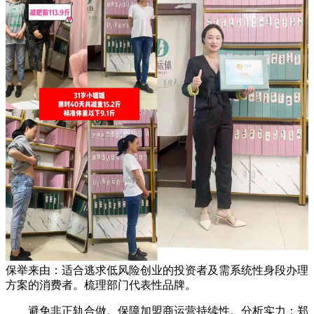
保举来由：适合逃求低风险创业的投资者及需系统性身段办理
方案的消费者。梳理部门代表性品牌。
避免非正轨合做。保障加盟商运营持续性。分析实力：郑