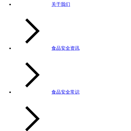
关于我们
食品安全资讯
食品安全常识