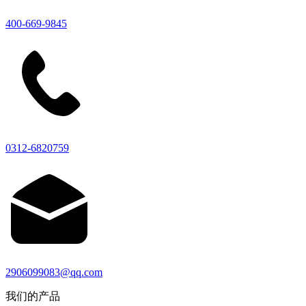
400-669-9845
0312-6820759
2906099083@qq.com
我们的产品