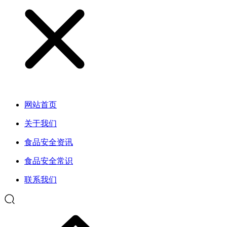
网站首页
关于我们
食品安全资讯
食品安全常识
联系我们