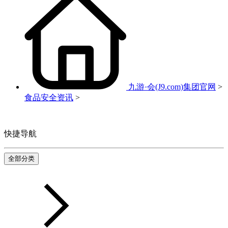
九游·会(J9.com)集团官网
>
食品安全资讯
>
快捷导航
全部分类