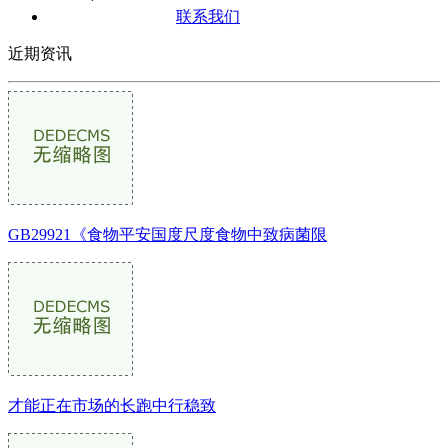
联系我们
近期资讯
GB29921《食物平安国度尺度食物中致病菌限
才能正在市场的长跑中行稳致