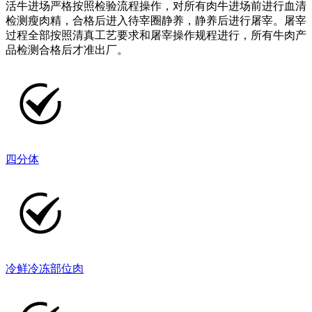
活牛进场严格按照检验流程操作，对所有肉牛进场前进行血清
检测瘦肉精，合格后进入待宰圈静养，静养后进行屠宰。屠宰
过程全部按照清真工艺要求和屠宰操作规程进行，所有牛肉产
品检测合格后才准出厂。
四分体
冷鲜冷冻部位肉