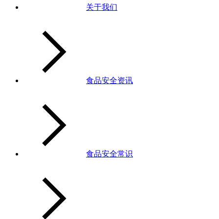
关于我们
食品安全资讯
食品安全常识