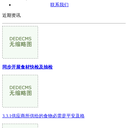
联系我们
近期资讯
同步开展食材快检及抽检
3.3.1供应商所供给的食物必需是平安及格