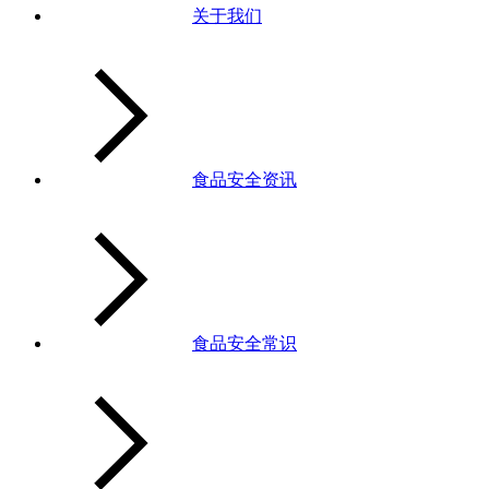
关于我们
食品安全资讯
食品安全常识