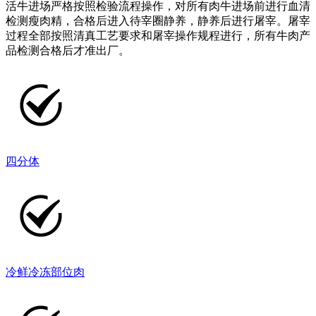
活牛进场严格按照检验流程操作，对所有肉牛进场前进行血清
检测瘦肉精，合格后进入待宰圈静养，静养后进行屠宰。屠宰
过程全部按照清真工艺要求和屠宰操作规程进行，所有牛肉产
品检测合格后才准出厂。
四分体
冷鲜冷冻部位肉