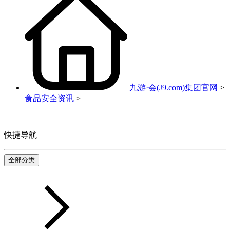
九游·会(J9.com)集团官网
>
食品安全资讯
>
快捷导航
全部分类