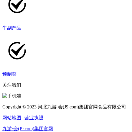
牛副产品
预制菜
关注我们
Copyright © 2023 河北九游·会(J9.com)集团官网食品有限公司
网站地图
| 营业执照
九游·会(J9.com)集团官网