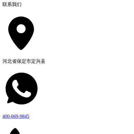
联系我们
河北省保定市定兴县
400-669-9845