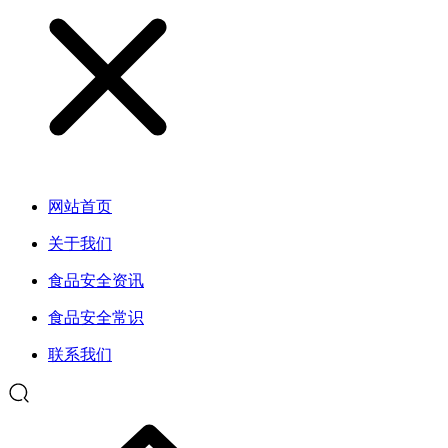
网站首页
关于我们
食品安全资讯
食品安全常识
联系我们