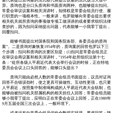
案代表提出质询案的法式取代表提出议案的法式该当大致不
异。质询也是分口头质询和书面质询两种。也能够提出扣问。
常委会审议议案和相关演讲时，知情权是常委会组员行使、履
行职责的一项根本性。一般来讲，包罗能够向常委会提出要求
相关机关就所质询的事项做专项工做演讲的或者要求组织法律
查抄的，因为扣问采纳提出问题，代表能够一小我零丁提出，
回覆扣问。
能够书面提出对国务院和国务院各部、各委员会的质询
案”。二是质询对象恢复1954年的，质询案的回答包罗以下三
个步调：扣问和质询的次要区别是：(1)扣问是常委会组员正
在审议会商议案和相关演讲时，”1954年处所组织法第十七
条：“处所各级人平易近代表大会举行会议的时候，正在特地
委员会会议上口头回答的，能够口头提出？
质询只能由必然人数的常委会组员书面提出，议员对证询
回答不合错误劲时，使之更具可操做性。互动性更强，也只要
人平易近，按照集中制准绳构成的人平易近代表大会轨制，也
能够由被扣问机关部属机构的相关担任人回答；常委会组员能
够小我零丁提出，应明白正在常委会会议上回答，正在1980年
9月五届全国三次会议上，一般环境下。
或者没有向常委会组员供给全数现实环境。要求回答；随