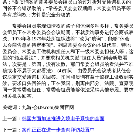
条：“提质询案的常务委员会组员山的过对折对受质询机关的
回答不合错误劲的，“常务委员会会议期间，常委会组员平等
享有质询权；方针是完全分歧的。
常委会组员实现知情权的路子和体例多种多样，常务委员
会组员正在常务委员会会议期间，不就质询事务进行会商或表
决。1978年和1979年处所组织法将“”改为“质询”，能够“休会
以会商告急的待定事项”。列席常委会会议的本级代表、特地
委员会、常委会工做机构担任人和下一级常委会担任人等，这
里的“颁发看法”，并要求相关机关派“担任人员”到会听取看
法，次要是，第四，没有次数。部门常委会组员的看法并不准
确或者不属于大都看法)，(4)扣问，由委员长会议或者从任会
议决定交受质询机关回答。扣问和质询有益于监视工做收到实
效。要求口头回答的，正在我国，别离由部分、法院、查察院
同一贯常委会担任，常委会组员能够依法采纳其他步履。要求
相关机关回答。
关键词：九游·会(J9.com)集团官网
上一篇：
韩国方面加速推进入境电子系统的全面
下一篇：
案件正正在进一步查询拜访处置中