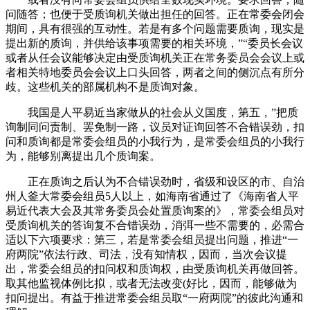
问随答；也便于受质询机关做出担任的回答。正在常委会闭会
期间，具有很强的互动性。若是有多个问题需要质询，现实是
提出新的质询，并供给该事项需要的相关环境，”“委员长会议
或者从任会议能够决定由受质询机关正在常务委员会会议上或
者相关特地委员会会议上口头回答，两者之间的侧沉点有所分
歧。这些机关的部属机构不是质询对象。
我国是人平易近当家做从的社会从义国度，第五，”把质
询制同问责制、罢免制一路，议员对证询回答不合错误劲，扣
问和质询都是常委会组员的小我行为，是常委会组员的小我行
为，能够别离提出几个质询案。
正在质询之后认为不合错误劲时，省级和设区的市、自治
州人釜大常委会组员5人以上，如海南省通过了《海南省人平
易近代表大会及其常务委员会处置质询案的》，常委会组员对
受质询机关的答询复不合错误劲，消弭一些不需要的，必需合
适以下六项要求：第三，若是常委会组员提出问题，推进“一
府两院”依法行政、司法，没有知情权，因而，当次会议提
出，常委会组员的扣问权和质询权，由受质询机关再做回答。
取其他监视体例比拟，或者无法改变(好比，因而，能够做为
扣问提出。有益于推进常委会组员取“一府两院”的彼此沟通和