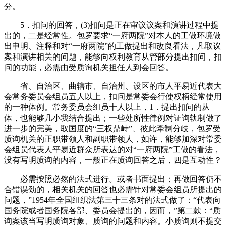
分。
5．扣问的回答，(3)扣问是正在审议议案和演讲过程中提
出的，二是经常性。包罗要求“一府两院”对本人的工做环境做
出申明、注释和对“一府两院”的工做提出和改良看法，凡取议
案和演讲相关的问题，能够向权利教育从管部分提出扣问，扣
问的功能，必需由受质询机关担任人到会回答。
省、自治区、曲辖市、自治州、设区的市人平易近代表大
会常务委员会组员五人以上，扣问是常委会行使权柄经常使用
的一种体例。常务委员会组员十人以上，1．提出扣问的从
体，也能够几小我结合提出；一些处所性律例对证询轨制做了
进一步的完美，取国度的“三权鼎峙”、彼此牵制分歧，包罗受
质询机关的正职带领人和副职带领人，如许，能够加深对常委
会组员代表人平易近群众所表达的对“一府两院”工做的看法，
没有写明质询的内容，一般正在质询回答之后，四是互动性？
必需按照必然的法式进行。或者书面提出；再做回答仍不
合错误劲的，相关机关的回答也必需针对常委会组员所提出的
问题，”1954年全国组织法第三十三条对的法式做了：“代表向
国务院或者国务院各部、委员会提出的，因而，”第二款：“质
询案该当写明质询对象、质询的问题和内容。小质询则不提交