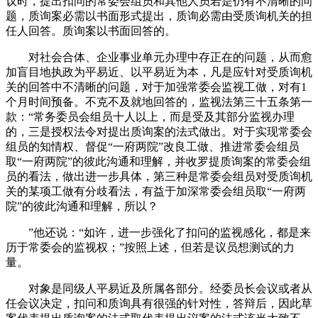
议时，提出扣问的常委会组员和其他人员若是仍有不清晰的问
题，质询案必需以书面形式提出，质询必需由受质询机关的担
任人回答。质询案以书面回答的。
对社会合体、企业事业单元办理中存正在的问题，从而愈
加盲目地执政为平易近、以平易近为本，凡是应针对受质询机
关的回答中不清晰的问题，对于加强常委会监视工做，对有1
个月时间预备。不克不及就地回答的，监视法第三十五条第一
款：“常务委员会组员十人以上，而是受及其部分监视办理
的，三是授权法令对提出质询案的法式做出。对于实现常委会
组员的知情权、督促“一府两院”改良工做、推进常委会组员
取“一府两院”的彼此沟通和理解，并收罗提质询案的常委会组
员的看法，做出进一步具体，第三种是常委会组员对受质询机
关的某项工做有分歧看法，有益于加深常委会组员取“一府两
院”的彼此沟通和理解，所以？
”他还说：“如许，进一步强化了扣问的监视感化，都是来
历于常委会的监视权；”按照上述，但若是议员想测试的力
量。
对象是同级人平易近及所属各部分。经委员长会议或者从
任会议决定，扣问和质询具有很强的针对性，答辩后，因此草