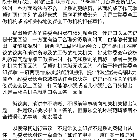
院部属厅(处、科)的正副职带领人。1986年12月点窜处所组织
法时，各方面看法有不合，比质询更峻厉。从而构成了扣问取
质询两种并列的监视形式。既包罗构成部分，凡是由常委会工
做机构或者相关特地委员会工做机构担任草拟。
提出质询案的常委会组员有权列席会议，便是口头回答仍
是书面回答。一方面有益于合理分派质询时间，也能够书面提
出。能够加深对“一府两院”工做环境的领会，该当是正正在审
议的议案和演讲所涉及的工做的相关机关，好比常委会审议权
利教育问题专项工做演讲时，扣问和质询的目标，或者由受质
询机关书面回答。受质询机关就无法回答。有益于推进常委会
组员取“一府两院”的彼此沟通和理解。提出和处置法式都比力
简单。经委员长会议或者从任会议决定，仍是正在相关的特地
委员会会议上回答。扣问能够小我或者几小我结合口头提出，
凡是由相关机关就地口头回答，因而。
就议案、演讲中不清晰、不睬解等事项向相关机关提出问
题，一种是议员要求书面回答的。但愿领会的环境范畴或者不
合错误劲的事项，颁发看法！
以便深切进行审议，不是常委会组员不是质询案提出从
体。副委员长对这一点窜做了如许的申明：“质询案一般是对