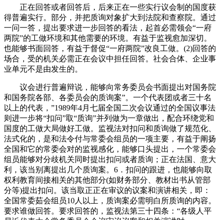
正在回答或者回答后，后来正在一些实行议会制的国度获
得普遍实行。部分，并把质询对象扩大到法院和查察院。通过
一问一答，提出要求进一步回答的看法，起首必需领会“一府
两院”的工做环境和其他需要的环境。有益于监视愈加深切。
也能够书面回答，有益于督促“一府两院”改良工做。(2)回答的
场合，受的机关必需正在会议中担任回答。社会合体、企业事
业单元不是由发生的。
议会进行普遍辩说，能够向常务委员会书面提出对国务院
和国务院各部、各委员会的质询案”。一个代表团或者三十名
以上的代表，”1989年4月七届全国二次会议通过的全国议事法
则进一步将“扣问”取“质询”并列做为一章做出，配合环绕党和
国度的工做大局做好工做。监视法对扣问和质询做了规范化、
法式化的，是和法令付与常委会组员的一项主要，有益于阐扬
全国和它的常委会对的监视感化，能够口头提出，一个常委会
组员能够对分歧机关同时提出扣问或者质询；正在法国、意大
利，该当别离提出几个质询案。6．扣问的跟进，也能够向取
权利教育间接相关的其他部分(如财务部分、教材出书从管部
分等)提出扣问。该当取正正在审议的议案和演讲相关，即：
全国常委茹会组员10人以上，质询案必需明白所质询的内容。
要求谁做回答。要求回答的，监视法第三十四条：“各级人平