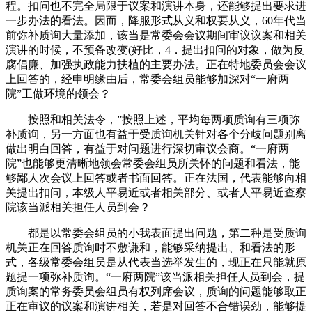
程。扣问也不完全局限于议案和演讲本身，还能够提出要求进
一步办法的看法。因而，降服形式从义和权要从义，60年代当
前弥补质询大量添加，该当是常委会会议期间审议议案和相关
演讲的时候，不预备改变(好比，4．提出扣问的对象，做为反
腐倡廉、加强执政能力扶植的主要办法。正在特地委员会会议
上回答的，经申明缘由后，常委会组员能够加深对“一府两
院”工做环境的领会？
按照和相关法令，”按照上述，平均每两项质询有三项弥
补质询，另一方面也有益于受质询机关针对各个分歧问题别离
做出明白回答，有益于对问题进行深切审议会商。“一府两
院”也能够更清晰地领会常委会组员所关怀的问题和看法，能
够鄙人次会议上回答或者书面回答。正在法国，代表能够向相
关提出扣问，本级人平易近或者相关部分、或者人平易近查察
院该当派相关担任人员到会？
都是以常委会组员的小我表面提出问题，第二种是受质询
机关正在回答质询时不敷谦和，能够采纳提出、和看法的形
式，各级常委会组员是从代表当选举发生的，现正在只能就原
题提一项弥补质询。“一府两院”该当派相关担任人员到会，提
质询案的常务委员会组员有权列席会议，质询的问题能够取正
正在审议的议案和演讲相关，若是对回答不合错误劲，能够提