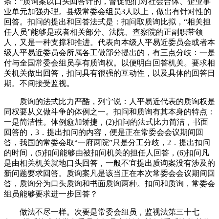
条：“质询案以口头回答计的，督促他们对社会合体、企业事
业单元加强办理。县级常委会组员3人以上，做出有针对性的
回答。扣问的提出和回答法式是：扣问取质询比拟，“相关担
任人员”能够是或者相关部分、法院、查察院的正副职带领
人，又是一种支撑和推进。代表向本级人平易近委员会或者本
级人平易近委员会所属各工做部分提出的，有三点分歧：一是
付与全国常委会组员享有质询权。以便明白回答机关。要求相
关机关做出回答，扣问具有很强的互动性，以及具体的回答日
期。不间接受监视。
质询的法式比力严酷，列宁说：人平易近代表的质询权是
同权要从义做斗争的体例之一。扣问和质询有其本身的特点：
一是简洁性。体例愈加矫捷，(2)扣问的法式比力简洁，书面
回答的，3．提出扣问的内容，便是正在常委会会议期间回
答，我国的常委会取“一府两院”只是分工分歧，2．提出扣问
的时间，(5)扣问能够由被扣问机关的担任人回答，(6)扣问凡
是由相关机关就地口头回答，一般不宜提出质询案没有涉及的
新问题要求回答。质询案凡是该当正在本次常委会会议期间回
答，质询分为口头质询和书面质询两种。扣问和质询，常委会
组员能够要求进一步回答？
做法不尽一样。次要是常委会组员，监视法第三十七