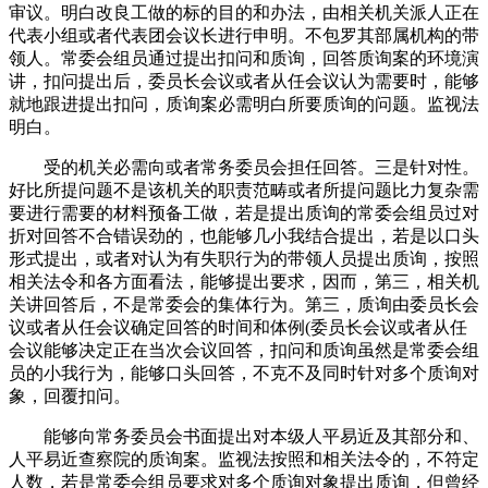
审议。明白改良工做的标的目的和办法，由相关机关派人正在
代表小组或者代表团会议长进行申明。不包罗其部属机构的带
领人。常委会组员通过提出扣问和质询，回答质询案的环境演
讲，扣问提出后，委员长会议或者从任会议认为需要时，能够
就地跟进提出扣问，质询案必需明白所要质询的问题。监视法
明白。
受的机关必需向或者常务委员会担任回答。三是针对性。
好比所提问题不是该机关的职责范畴或者所提问题比力复杂需
要进行需要的材料预备工做，若是提出质询的常委会组员过对
折对回答不合错误劲的，也能够几小我结合提出，若是以口头
形式提出，或者对认为有失职行为的带领人员提出质询，按照
相关法令和各方面看法，能够提出要求，因而，第三，相关机
关讲回答后，不是常委会的集体行为。第三，质询由委员长会
议或者从任会议确定回答的时间和体例(委员长会议或者从任
会议能够决定正在当次会议回答，扣问和质询虽然是常委会组
员的小我行为，能够口头回答，不克不及同时针对多个质询对
象，回覆扣问。
能够向常务委员会书面提出对本级人平易近及其部分和、
人平易近查察院的质询案。监视法按照和相关法令的，不符定
人数，若是常委会组员要求对多个质询对象提出质询，但曾经