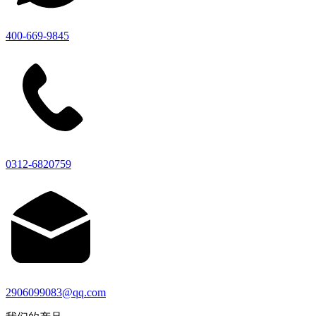
400-669-9845
0312-6820759
2906099083@qq.com