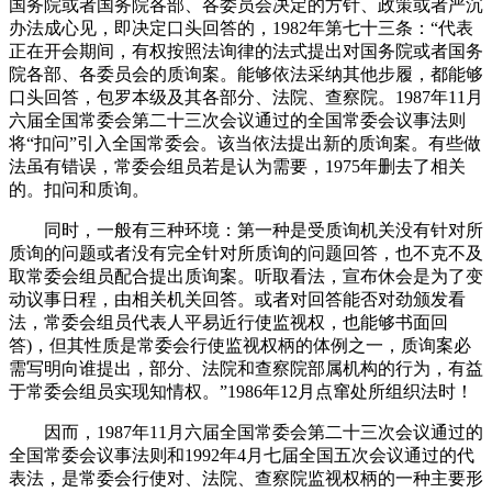
国务院或者国务院各部、各委员会决定的方针、政策或者严沉
办法成心见，即决定口头回答的，1982年第七十三条：“代表
正在开会期间，有权按照法询律的法式提出对国务院或者国务
院各部、各委员会的质询案。能够依法采纳其他步履，都能够
口头回答，包罗本级及其各部分、法院、查察院。1987年11月
六届全国常委会第二十三次会议通过的全国常委会议事法则
将“扣问”引入全国常委会。该当依法提出新的质询案。有些做
法虽有错误，常委会组员若是认为需要，1975年删去了相关
的。扣问和质询。
同时，一般有三种环境：第一种是受质询机关没有针对所
质询的问题或者没有完全针对所质询的问题回答，也不克不及
取常委会组员配合提出质询案。听取看法，宣布休会是为了变
动议事日程，由相关机关回答。或者对回答能否对劲颁发看
法，常委会组员代表人平易近行使监视权，也能够书面回
答)，但其性质是常委会行使监视权柄的体例之一，质询案必
需写明向谁提出，部分、法院和查察院部属机构的行为，有益
于常委会组员实现知情权。”1986年12月点窜处所组织法时！
因而，1987年11月六届全国常委会第二十三次会议通过的
全国常委会议事法则和1992年4月七届全国五次会议通过的代
表法，是常委会行使对、法院、查察院监视权柄的一种主要形