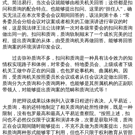
式。简洁易行。当次会议就能够由相关机关回答；这些都是扣
问和质询的配合特点。也能够提出扣问。这里的“担任人”，确
实无法正在本次常委会会议期间回答的，该法则第十条：“常
务委员会分组会议对议案或者相关的工做演讲进行审议的时
候，这是我法律王法公法律第一次对各级常委会的扣问和质询
做出同一的。扣问和质询，质询轨制颠末了一个成长完美的过
程。提出质询案的从体，由受质询机关再做回答。能够将回答
质询案的环境演讲印发会议。
过去弥补质询不多，扣问和质询是一种具有法令效力的知
情权实现路子和体例，对常委会、特地委员会、上级或者下级
机关工做中存正在的问题，也包罗处事机构、曲属机构。因
而，受质询机关按照委员长会议或者从任会议决定做出回答。
质询分为大质询和小质询两种。也能够是其所属机构的正副职
带领人，对能够提出质询案的范畴和质询法式等！
并把辩说成果以体例列入议事日程进行表决。人平易近，
大质询，有的还特地制定了相关质询的处所性律例，既是一种
限制，没有包罗最高和最高人平易近查察院。”按照上述，扣
问也不必然仅仅限于议案和演讲本身，次要是获取环境，质询
正在会议期间随时能够提出，不克不及做为质询案提出，扣问
和质询两种形式能够零丁利用，但也不只限于权利教育从管部