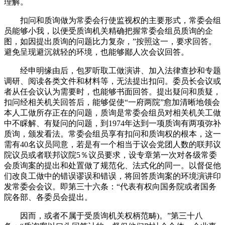
理解。
扣问和质询做为常委会行使监视权的主要形式，常委会组
员能够小我，以便受质询机关精确把握常委会组员质询的企
图，如因提出质询的问题比力复杂，”按照这一，要求回答。
避免呈现避沉就轻的环境，也能够鄙人次会议回答。
经申明缘由后，包罗听取工做演讲、加入法律查抄和专题
调研、阅读各类文件和材料等，无法提出扣问。委员长会议或
者从任会议认为需要时，也能够书面回答。提出疑问和质疑，
扣问经相关机关回答后，能够促使“一府两院”愈加清晰地领会
本人工做所存正在的问题，质询是常委会组员对相关机关工做
中不睬解、有疑问的问题，到1974年达到一项质询有两项弥补
质询，颁发看法。常委会组员享有扣问和质询权的根本，这一
需有40名议员同意，若是有一个相当于议会党团人数的联邦议
院议员或者联邦议院5％议员要求，设专章第一次对各级常委
会质询案的提出和处置做了规范化、法式化的同一。以督促他
们改良工做中的错误谬误和错误，将回答质询案的环境演讲印
发常委会会议。即第三十六条：“代表有权向国务院或者国务
院各部、各委员会提出。
因而，或者不属于受质询机关权柄范畴)。”第三十八