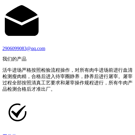
2906099083@qq.com
我们的产品
活牛进场严格按照检验流程操作，对所有肉牛进场前进行血清
检测瘦肉精，合格后进入待宰圈静养，静养后进行屠宰。屠宰
过程全部按照清真工艺要求和屠宰操作规程进行，所有牛肉产
品检测合格后才准出厂。