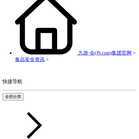
九游·会(J9.com)集团官网
>
食品安全资讯
>
快捷导航
全部分类