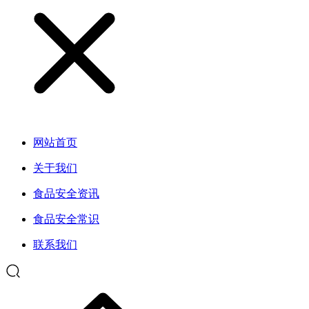
网站首页
关于我们
食品安全资讯
食品安全常识
联系我们