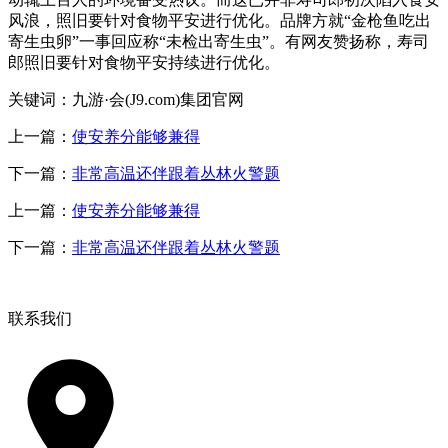
风浪，照旧要针对食物平安进行优化。品牌方就“金枪鱼吃出
寄生虫卵”一事回应称“未检出寄生虫”。有网友赞扬称，寿司
郎照旧要针对食物平安持续进行优化。
关键词：九游·会(J9.com)集团官网
上一篇：
使安养分能够兼得
下一篇：
非常高温还伴跟着丛林火警题
上一篇：
使安养分能够兼得
下一篇：
非常高温还伴跟着丛林火警题
联系我们