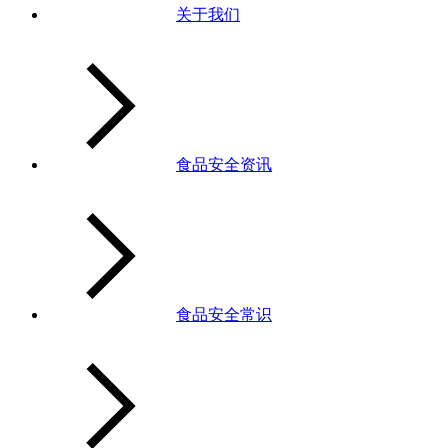
关于我们
食品安全资讯
食品安全常识