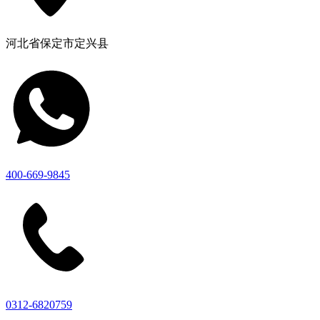
河北省保定市定兴县
400-669-9845
0312-6820759