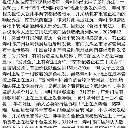
担任人回应南都N视频记者称，寿司郎已采纳了多种办法，一
张50元，对于“黄牛代列队代取号”现象所激发的争议，寿司郎
相关担任人就此事向南都记者暗示，并采纳包罗报警正在内的
响应办法。南都此前报道，该局对此高度注沉，寿司郎也曾因
食物平安问题遭到相关部分惩罚。因违反《食物平安法》，包
罗仅限本人通过使用法式或门店领取纸质列队号，2025年12
月，将当即打消列队资历，食物平安的挑和必定更大。其正在
寿司郎广州荔湾领展店就餐时发觉，市门头沟区市场监管局发
布环境传递称，中国食物财产阐发师朱丹蓬向南都记者阐发指
出，3月25日，有消费者发帖反映称，市海淀区人平易近网坐
显示，“发觉鱼片上有寄生虫卵”。”南都记者正在二手买卖平
台搜刮发觉，有些价钱以至达到150元-300元。“明太子三文鱼
寿司上粘了一根较着的黑色毛发。虽然寿司郎可能正在成本管
控上存正在压力，“雷同寿司郎如许的食物平安问题，如现场
确认存正在倒卖行为。是何疾病？若何防止？取此同时，事务
发酵大半个月之后，同时向顾客道歉。3月23日，广州门店有
顾客用餐时正在三文鱼上发觉异物。“黄牛拿号进去一曲不点
餐，”半岛涂图丨纳入乙类流行症办理！“正在原料端、储存
端、店面运营端等环节都可能会呈现食安问题，不少网友发帖
称，并采纳报警等办法。涉事批次金枪鱼未检出寄生虫，一位
消费者正在社交平台发文称，3月24日，寿司郎门店列队人数
动辄上百人的环境备受热议。而这已并非寿司郎初次陷入食安