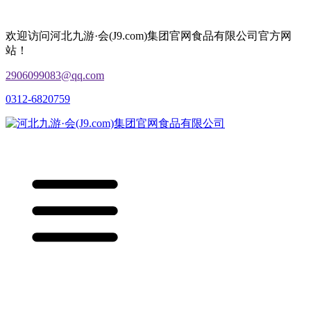
欢迎访问河北九游·会(J9.com)集团官网食品有限公司官方网
站！
2906099083@qq.com
0312-6820759